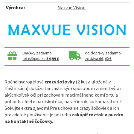
Výrobca:
Maxvue Vision
Darčeky zadarmo
do dopravy zadarmo
od nákupu za
34,99 €
zostáva
66,40 €
Ročné hydrogélové
crazy šošovky
(2 kusy, uložené v
fľaštičkách) dokážu fantastickým spôsobom zmeniť výraz
akýchkoľvek očí pri zachovaní maximálneho komfortu a
pohodlia. Idete na diskotéku, na večierok, ku kamarátom?
Šokujte extra zjavom! Pre uchovanie crazy šošoviek a ich
pravidelné používanie je potreba
zakúpiť roztok a puzdro
na kontaktné šošovky.