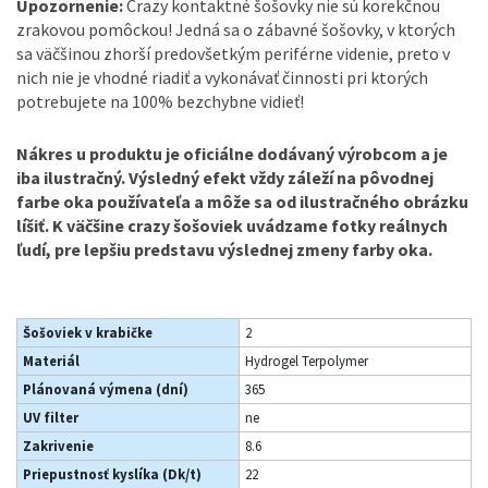
Upozornenie:
Crazy kontaktné šošovky nie sú korekčnou
zrakovou pomôckou! Jedná sa o zábavné šošovky, v ktorých
sa väčšinou zhorší predovšetkým periférne videnie, preto v
nich nie je vhodné riadiť a vykonávať činnosti pri ktorých
potrebujete na 100% bezchybne vidieť!
Nákres u produktu je oficiálne dodávaný výrobcom a je
iba ilustračný. Výsledný efekt vždy záleží na pôvodnej
farbe oka používateľa a môže sa od ilustračného obrázku
líšiť. K väčšine crazy šošoviek uvádzame fotky reálnych
ľudí, pre lepšiu predstavu výslednej zmeny farby oka.
Šošoviek v krabičke
2
Materiál
Hydrogel Terpolymer
Plánovaná výmena (dní)
365
UV filter
ne
Zakrivenie
8.6
Priepustnosť kyslíka (Dk/t)
22