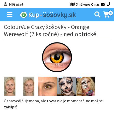
Môj účet
O nákupe
O nás
0
ColourVue Crazy šošovky - Orange
Werewolf (2 ks ročné) - nedioptrické
Ospravedlňujeme sa, ale tovar nie je momentálne možné
zakúpiť.