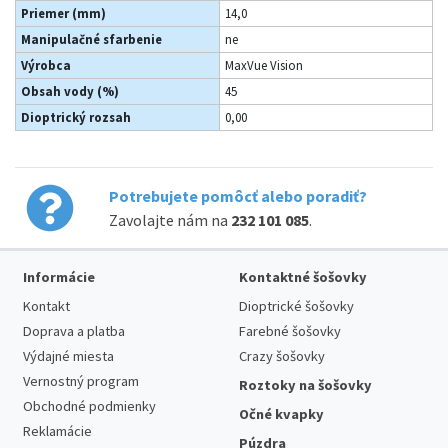
Priemer (mm)
14,0
Manipulačné sfarbenie
ne
Výrobca
MaxVue Vision
Obsah vody (%)
45
Dioptrický rozsah
0,00
Potrebujete pomôcť alebo poradiť?
Zavolajte nám na
232 101 085
.
Informácie
Kontaktné šošovky
Kontakt
Dioptrické šošovky
Doprava a platba
Farebné šošovky
Výdajné miesta
Crazy šošovky
Vernostný program
Roztoky na šošovky
Obchodné podmienky
Očné kvapky
Reklamácie
Púzdra