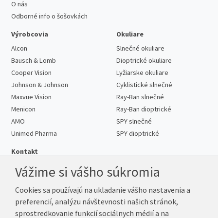
O nás
Odborné info o šošovkách
Výrobcovia
Okuliare
Alcon
Slnečné okuliare
Bausch & Lomb
Dioptrické okuliare
Cooper Vision
Lyžiarske okuliare
Johnson & Johnson
Cyklistické slnečné
Maxvue Vision
Ray-Ban slnečné
Menicon
Ray-Ban dioptrické
AMO
SPY slnečné
Unimed Pharma
SPY dioptrické
Kontakt
Vážime si vášho súkromia
Cookies sa používajú na ukladanie vášho nastavenia a
Telefón:
+421 222 205 863
preferencií, analýzu návštevnosti našich stránok,
E-mail:
info@kup-sosovky.sk
sprostredkovanie funkcií sociálnych médií a na