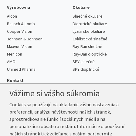
Výrobcovia
Okuliare
Alcon
Slnečné okuliare
Bausch & Lomb
Dioptrické okuliare
Cooper Vision
Lyžiarske okuliare
Johnson & Johnson
Cyklistické slnečné
Maxvue Vision
Ray-Ban slnečné
Menicon
Ray-Ban dioptrické
AMO
SPY slnečné
Unimed Pharma
SPY dioptrické
Kontakt
Vážime si vášho súkromia
Cookies sa používajú na ukladanie vášho nastavenia a
Telefón:
+421 222 205 863
preferencií, analýzu návštevnosti našich stránok,
E-mail:
info@kup-sosovky.sk
sprostredkovanie funkcií sociálnych médií a na
Reklamačná adresa
personalizáciu obsahu a reklám. Informácie o používaní
Andrea Votavová
našich stránok tiež zdieľame s našimi partnermi z