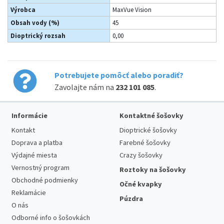
Výrobca
MaxVue Vision
Obsah vody (%)
45
Dioptrický rozsah
0,00
Potrebujete pomôcť alebo poradiť?
Zavolajte nám na
232 101 085
.
Informácie
Kontaktné šošovky
Kontakt
Dioptrické šošovky
Doprava a platba
Farebné šošovky
Výdajné miesta
Crazy šošovky
Vernostný program
Roztoky na šošovky
Obchodné podmienky
Očné kvapky
Reklamácie
Púzdra
O nás
Odborné info o šošovkách