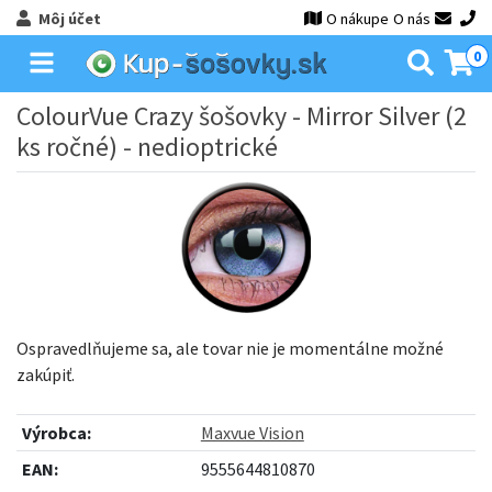
Môj účet
O nákupe
O nás
0
ColourVue Crazy šošovky - Mirror Silver (2
ks ročné) - nedioptrické
Ospravedlňujeme sa, ale tovar nie je momentálne možné
zakúpiť.
Výrobca:
Maxvue Vision
EAN:
9555644810870