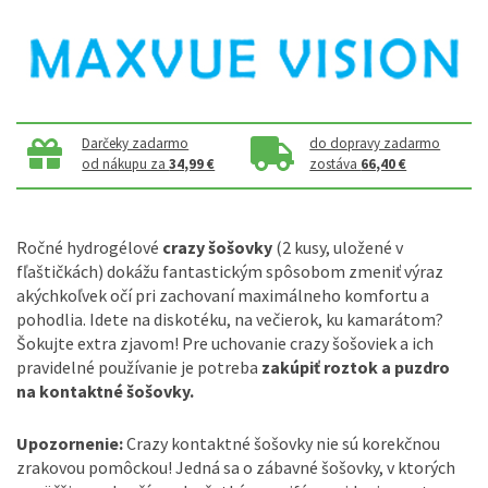
Darčeky zadarmo
do dopravy zadarmo
od nákupu za
34,99 €
zostáva
66,40 €
Ročné hydrogélové
crazy šošovky
(2 kusy, uložené v
fľaštičkách) dokážu fantastickým spôsobom zmeniť výraz
akýchkoľvek očí pri zachovaní maximálneho komfortu a
pohodlia. Idete na diskotéku, na večierok, ku kamarátom?
Šokujte extra zjavom! Pre uchovanie crazy šošoviek a ich
pravidelné používanie je potreba
zakúpiť roztok a puzdro
na kontaktné šošovky.
Upozornenie:
Crazy kontaktné šošovky nie sú korekčnou
zrakovou pomôckou! Jedná sa o zábavné šošovky, v ktorých