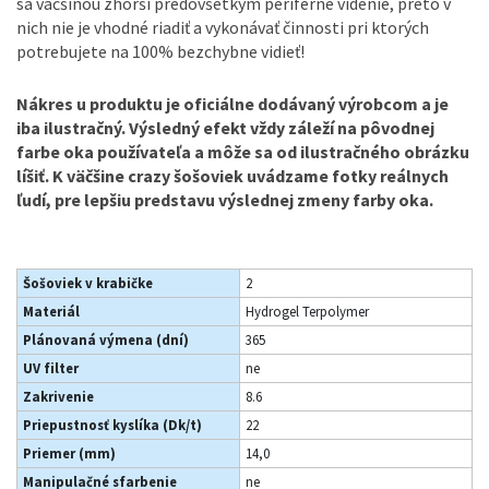
sa väčšinou zhorší predovšetkým periférne videnie, preto v
nich nie je vhodné riadiť a vykonávať činnosti pri ktorých
potrebujete na 100% bezchybne vidieť!
Nákres u produktu je oficiálne dodávaný výrobcom a je
iba ilustračný. Výsledný efekt vždy záleží na pôvodnej
farbe oka používateľa a môže sa od ilustračného obrázku
líšiť. K väčšine crazy šošoviek uvádzame fotky reálnych
ľudí, pre lepšiu predstavu výslednej zmeny farby oka.
Šošoviek v krabičke
2
Materiál
Hydrogel Terpolymer
Plánovaná výmena (dní)
365
UV filter
ne
Zakrivenie
8.6
Priepustnosť kyslíka (Dk/t)
22
Priemer (mm)
14,0
Manipulačné sfarbenie
ne