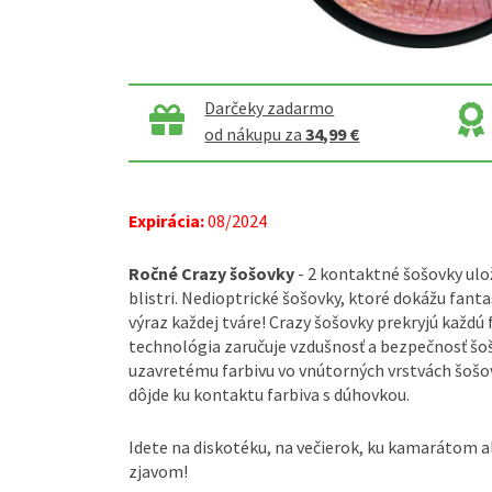
Darčeky zadarmo
od nákupu za
34,99 €
Expirácia:
08/2024
Ročné Crazy šošovky
- 2 kontaktné šošovky ulož
blistri. Nedioptrické šošovky, ktoré dokážu fa
výraz každej tváre! Crazy šošovky prekryjú každú
technológia zaručuje vzdušnosť a bezpečnosť šo
uzavretému farbivu vo vnútorných vrstvách šošo
dôjde ku kontaktu farbiva s dúhovkou.
Idete na diskotéku, na večierok, ku kamarátom a
zjavom!