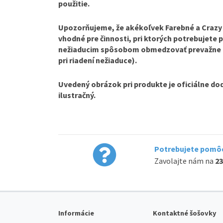
použitie.
Upozorňujeme, že akékoľvek Farebné a Crazy
vhodné pre činnosti, pri ktorých potrebujete 
nežiaducim spôsobom obmedzovať prevažne per
pri riadení nežiaduce).
Uvedený obrázok pri produkte je oficiálne do
ilustračný.
Potrebujete pomôc
Zavolajte nám na
23
Informácie
Kontaktné šošovky