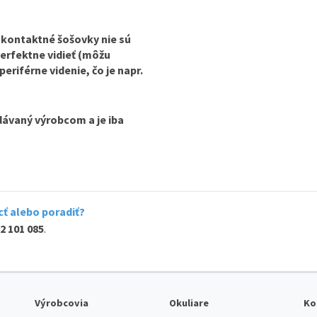
 kontaktné šošovky nie sú
perfektne vidieť (môžu
iférne videnie, čo je napr.
dávaný výrobcom a je iba
ť alebo poradiť?
2 101 085
.
Výrobcovia
Okuliare
Ko