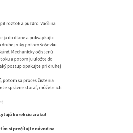
iť roztok a puzdro. Väčšina
e ju do dlane a pokvapkajte
 druhej ruky potom šošovku
kúnd. Mechanicky očistenú
toku a potom ju uložte do
aký postup opakujte pri druhej
í, potom sa proces čistenia
ete správne starať, môžete ich
ť.
ytujú korekciu zraku!
ím si prečítajte návod na