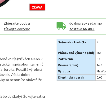
ZĽAVA
Zbierajte body a
do dopravy zadarmo
získajte darčeky
zostáva
66,40 €
Šošoviek v krabičke
2
Plánovaná výmena (dní)
365
ené vo fľaštičkách alebo v
Zakrivenie
8.6
ntastickým spôsobom zmeniť
Priemer (mm)
14,0
 farbu oka. Použitá výrobná
Výrobca
MaxVue
šoviek. Vďaka dobre
Dioptrický rozsah
0,00
vky sa nemusíte obávať, že
lebo do školy? Šokujte extra