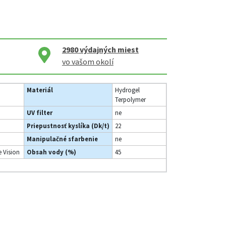
2980
výdajných miest
vo vašom okolí
Materiál
Hydrogel
Terpolymer
UV filter
ne
Priepustnosť kyslíka (Dk/t)
22
Manipulačné sfarbenie
ne
 Vision
Obsah vody (%)
45