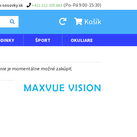
(Po-Pá 9:00-15:30)
-sosovky.sk
+421 222 205 863
Košík
DINKY
ŠPORT
OKULIARE
 nie je momentálne možné zakúpiť.