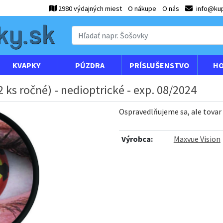
2980 výdajných miest
O nákupe
O nás
info@kup
KVAPKY
PÚZDRA
PRÍSLUŠENSTVO
HO
 ks ročné) - nedioptrické - exp. 08/2024
Ospravedlňujeme sa, ale tovar
Výrobca:
Maxvue Vision