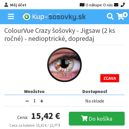
Môj účet
O nákupe
O nás
0
ColourVue Crazy šošovky - Jigsaw (2 ks
ročné) - nedioptrické, dopredaj
ZĽAVA
Množstvo
Dostupnosť
Na sklade
15,42 €
Cena:
Do košíka
Cena za balenie: 15,42 € /
17,77 €