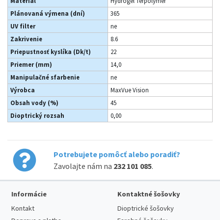
Materiál
Hydrogel Terpolymer
Plánovaná výmena (dní)
365
UV filter
ne
Zakrivenie
8.6
Priepustnosť kyslíka (Dk/t)
22
Priemer (mm)
14,0
Manipulačné sfarbenie
ne
Výrobca
MaxVue Vision
Obsah vody (%)
45
Dioptrický rozsah
0,00
Potrebujete pomôcť alebo poradiť?
Zavolajte nám na
232 101 085
.
Informácie
Kontaktné šošovky
Kontakt
Dioptrické šošovky