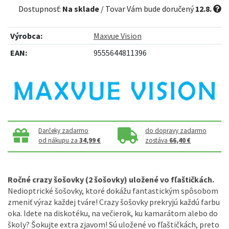
Dostupnosť:
Na sklade
/ Tovar Vám bude doručený
12.8.
Výrobca:
Maxvue Vision
EAN:
9555644811396
Darčeky zadarmo
do dopravy zadarmo
od nákupu za
34,99 €
zostáva
66,40 €
Ročné crazy šošovky (2 šošovky) uložené vo fľaštičkách.
Nedioptrické šošovky, ktoré dokážu fantastickým spôsobom
zmeniť výraz každej tváre! Crazy šošovky prekryjú každú farbu
oka. Idete na diskotéku, na večierok, ku kamarátom alebo do
školy? Šokujte extra zjavom! Sú uložené vo fľaštičkách, preto