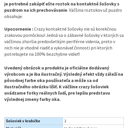
je potrebné zakúpiť ešte roztok na kontaktné šošovky s
puzdrom na ich prechovávanie
. Väčšina roztokov už puzdro
obsahuje.
Upozornenie :
Crazy kontaktné šošovky nie sú korekčnou
zrakovou pomôckou! Jedná sa o zábavné šošovky v ktorých sa
väčšinou zhoršia predovšetkým periférne videnia, preto v
nich nie je vhodné riadiť a vykonávať činnosti pri ktorých
potrebujete na 100% bezchybne vidieť!
Uvedený obrázok u produktu je oficiálne dodávaný
výrobcom a je iba ilustračný. Výsledný efekt vždy záleží na
pôvodnej farbe oka používateľa a môže sa od
ilustračného obrázku líšiť. K väčšine crazy šošoviek
uvádzame fotky reálnych ľudí, pre lepšiu predstavu
výslednej zmeny farby oka.
Šošoviek v krabičke
2