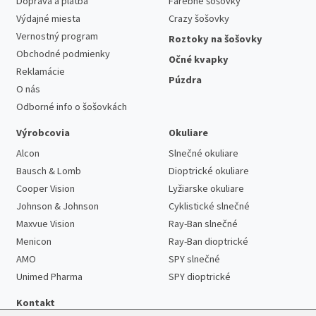
Doprava a platba
Farebné šošovky
Výdajné miesta
Crazy šošovky
Vernostný program
Roztoky na šošovky
Obchodné podmienky
Očné kvapky
Reklamácie
Púzdra
O nás
Odborné info o šošovkách
Výrobcovia
Okuliare
Alcon
Slnečné okuliare
Bausch & Lomb
Dioptrické okuliare
Cooper Vision
Lyžiarske okuliare
Johnson & Johnson
Cyklistické slnečné
Maxvue Vision
Ray-Ban slnečné
Menicon
Ray-Ban dioptrické
AMO
SPY slnečné
Unimed Pharma
SPY dioptrické
Kontakt