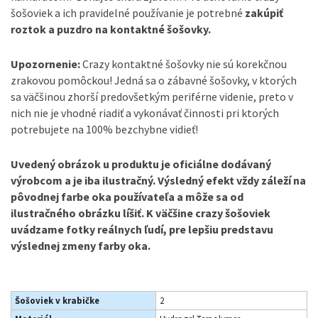
šošoviek a ich pravidelné používanie je potrebné
zakúpiť
roztok a puzdro na kontaktné šošovky.
Upozornenie:
Crazy kontaktné šošovky nie sú korekčnou
zrakovou pomôckou! Jedná sa o zábavné šošovky, v ktorých
sa väčšinou zhorší predovšetkým periférne videnie, preto v
nich nie je vhodné riadiť a vykonávať činnosti pri ktorých
potrebujete na 100% bezchybne vidieť!
Uvedený obrázok u produktu je oficiálne dodávaný
výrobcom a je iba ilustračný. Výsledný efekt vždy záleží na
pôvodnej farbe oka používateľa a môže sa od
ilustračného obrázku líšiť. K väčšine crazy šošoviek
uvádzame fotky reálnych ľudí, pre lepšiu predstavu
výslednej zmeny farby oka.
Šošoviek v krabičke
2