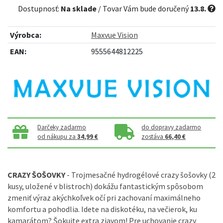
Dostupnosť:
Na sklade
/ Tovar Vám bude doručený
13.8.
Výrobca:
Maxvue Vision
EAN:
9555644812225
Darčeky zadarmo
do dopravy zadarmo
od nákupu za
34,99 €
zostáva
66,40 €
CRAZY ŠOŠOVKY
- Trojmesačné hydrogélové crazy šošovky (2
kusy, uložené v blistroch) dokážu fantastickým spôsobom
zmeniť výraz akýchkoľvek očí pri zachovaní maximálneho
komfortu a pohodlia. Idete na diskotéku, na večierok, ku
kamarátom? Šokujte extra zjavom! Pre uchovan
ie crazy