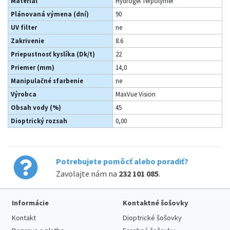
Materiál
Hydrogel Terpolymer
Plánovaná výmena (dní)
90
UV filter
ne
Zakrivenie
8.6
Priepustnosť kyslíka (Dk/t)
22
Priemer (mm)
14,0
Manipulačné sfarbenie
ne
Výrobca
MaxVue Vision
Obsah vody (%)
45
Dioptrický rozsah
0,00
Potrebujete pomôcť alebo poradiť?
Zavolajte nám na
232 101 085
.
Informácie
Kontaktné šošovky
Kontakt
Dioptrické šošovky