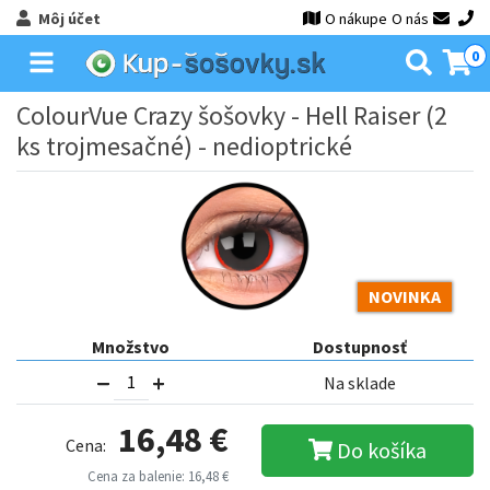
Môj účet
O nákupe
O nás
0
ColourVue Crazy šošovky - Hell Raiser (2
ks trojmesačné) - nedioptrické
NOVINKA
Množstvo
Dostupnosť
Na sklade
16,48 €
Cena:
Do košíka
Cena za balenie: 16,48 €