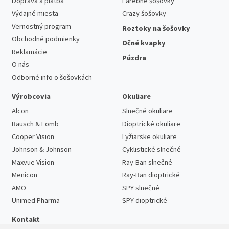
Doprava a platba
Farebné šošovky
Výdajné miesta
Crazy šošovky
Vernostný program
Roztoky na šošovky
Obchodné podmienky
Očné kvapky
Reklamácie
Púzdra
O nás
Odborné info o šošovkách
Výrobcovia
Okuliare
Alcon
Slnečné okuliare
Bausch & Lomb
Dioptrické okuliare
Cooper Vision
Lyžiarske okuliare
Johnson & Johnson
Cyklistické slnečné
Maxvue Vision
Ray-Ban slnečné
Menicon
Ray-Ban dioptrické
AMO
SPY slnečné
Unimed Pharma
SPY dioptrické
Kontakt