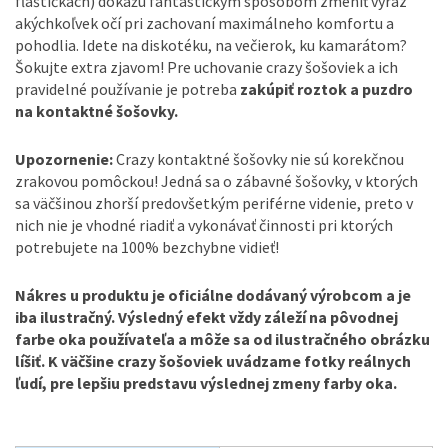
fľaštičkách) dokážu fantastickým spôsobom zmeniť výraz
akýchkoľvek očí pri zachovaní maximálneho komfortu a
pohodlia. Idete na diskotéku, na večierok, ku kamarátom?
Šokujte extra zjavom! Pre uchovanie crazy šošoviek a ich
pravidelné používanie je potreba
zakúpiť roztok a puzdro
na kontaktné šošovky.
Upozornenie:
Crazy kontaktné šošovky nie sú korekčnou
zrakovou pomôckou! Jedná sa o zábavné šošovky, v ktorých
sa väčšinou zhorší predovšetkým periférne videnie, preto v
nich nie je vhodné riadiť a vykonávať činnosti pri ktorých
potrebujete na 100% bezchybne vidieť!
Nákres u produktu je oficiálne dodávaný výrobcom a je
iba ilustračný. Výsledný efekt vždy záleží na pôvodnej
farbe oka používateľa a môže sa od ilustračného obrázku
líšiť. K väčšine crazy šošoviek uvádzame fotky reálnych
ľudí, pre lepšiu predstavu výslednej zmeny farby oka.