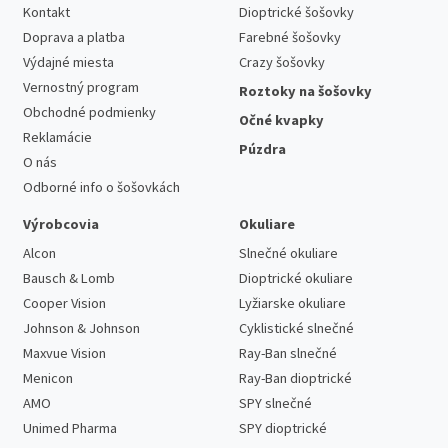
Kontakt
Dioptrické šošovky
Doprava a platba
Farebné šošovky
Výdajné miesta
Crazy šošovky
Vernostný program
Roztoky na šošovky
Obchodné podmienky
Očné kvapky
Reklamácie
Púzdra
O nás
Odborné info o šošovkách
Výrobcovia
Okuliare
Alcon
Slnečné okuliare
Bausch & Lomb
Dioptrické okuliare
Cooper Vision
Lyžiarske okuliare
Johnson & Johnson
Cyklistické slnečné
Maxvue Vision
Ray-Ban slnečné
Menicon
Ray-Ban dioptrické
AMO
SPY slnečné
Unimed Pharma
SPY dioptrické