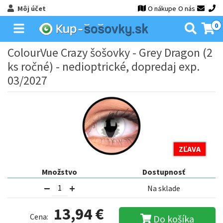
Môj účet
O nákupe
O nás
0
ColourVue Crazy šošovky - Grey Dragon (2
ks ročné) - nedioptrické, dopredaj exp.
03/2027
ZĽAVA
Množstvo
Dostupnosť
Na sklade
13,94 €
Cena:
Do košíka