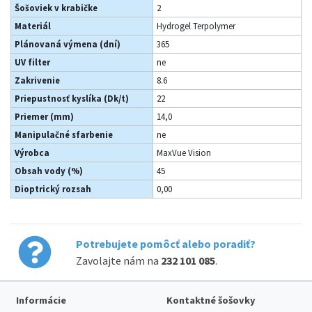
Šošoviek v krabičke
2
Materiál
Hydrogel Terpolymer
Plánovaná výmena (dní)
365
UV filter
ne
Zakrivenie
8.6
Priepustnosť kyslíka (Dk/t)
22
Priemer (mm)
14,0
Manipulačné sfarbenie
ne
Výrobca
MaxVue Vision
Obsah vody (%)
45
Dioptrický rozsah
0,00
Potrebujete pomôcť alebo poradiť?
Zavolajte nám na
232 101 085
.
Informácie
Kontaktné šošovky