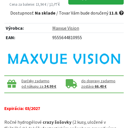
Cena za balenie: 13,94 € /
17,77 €
Dostupnosť:
Na sklade
/ Tovar Vám bude doručený
11.8.
Výrobca:
Maxvue Vision
EAN:
9555644810955
Darčeky zadarmo
do dopravy zadarmo
od nákupu za
34,99 €
zostáva
66,40 €
Expirácia: 03/2027
Ročné hydrogélové
crazy šošovky
(2 kusy, uložené v