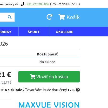
(Po-Pá 9:00-15:30)
-sosovky.sk
+421 222 205 863
Košík
DINKY
ŠPORT
OKULIARE
2026
Dostupnosť
Na sklade
21 €
Vložiť do košíka
 /
17,77 €
sť:
Na sklade
/ Tovar Vám bude doručený
12.8.