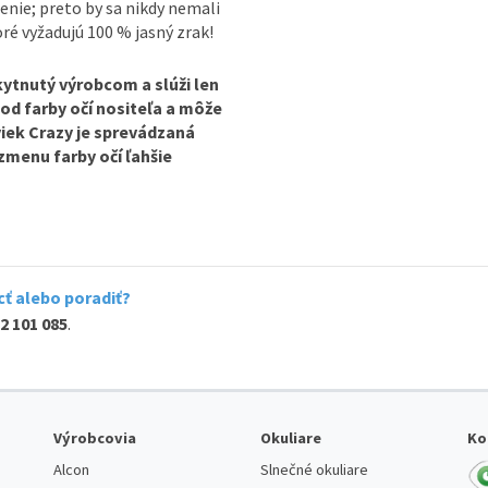
enie; preto by sa nikdy nemali
oré vyžadujú 100 % jasný zrak!
ytnutý výrobcom a slúži len
 od farby očí nositeľa a môže
viek Crazy je sprevádzaná
zmenu farby očí ľahšie
ť alebo poradiť?
2 101 085
.
Výrobcovia
Okuliare
Ko
Alcon
Slnečné okuliare