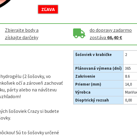
ZĽAVA
Zbierajte body a
do dopravy zadarmo
získajte darčeky
zostáva
66,40 €
Šošoviek v krabičke
2
Plánovaná výmena (dní)
365
hydrogélu (2 šošovky, vo
Zakrivenie
8.6
hkoľvek očí a zároveň zachovať
Priemer (mm)
14,0
ku, párty alebo na návštevu
Výrobca
MaxVue
 vzhľadom!
Dioptrický rozsah
0,00
ých šošoviek Crazy si budete
ovky.
ôckou! Sú to šošovky určené