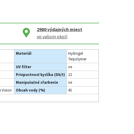
2980
výdajných miest
vo vašom okolí
Materiál
Hydrogel
Terpolymer
UV filter
ne
Priepustnosť kyslíka (Dk/t)
22
Manipulačné sfarbenie
ne
 Vision
Obsah vody (%)
45