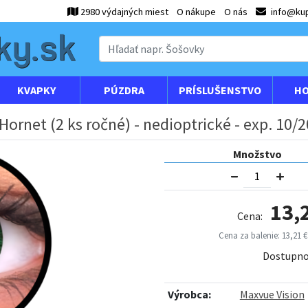
2980 výdajných miest
O nákupe
O nás
info@kup
KVAPKY
PÚZDRA
PRÍSLUŠENSTVO
HO
ornet (2 ks ročné) - nedioptrické - exp. 10/
Množstvo
13,
Cena:
Cena za balenie: 13,21 €
Dostupno
Výrobca:
Maxvue Vision