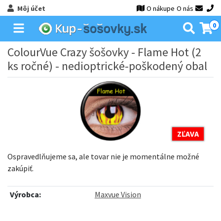
Môj účet
O nákupe
O nás
0
ColourVue Crazy šošovky - Flame Hot (2
ks ročné) - nedioptrické-poškodený obal
ZĽAVA
Ospravedlňujeme sa, ale tovar nie je momentálne možné
zakúpiť.
Výrobca:
Maxvue Vision