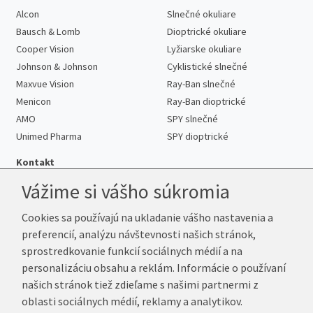
Alcon
Slnečné okuliare
Bausch & Lomb
Dioptrické okuliare
Cooper Vision
Lyžiarske okuliare
Johnson & Johnson
Cyklistické slnečné
Maxvue Vision
Ray-Ban slnečné
Menicon
Ray-Ban dioptrické
AMO
SPY slnečné
Unimed Pharma
SPY dioptrické
Kontakt
Vážime si vášho súkromia
Cookies sa používajú na ukladanie vášho nastavenia a
Telefón:
+421 222 205 863
preferencií, analýzu návštevnosti našich stránok,
E-mail:
info@kup-sosovky.sk
sprostredkovanie funkcií sociálnych médií a na
Reklamačná adresa
personalizáciu obsahu a reklám. Informácie o používaní
Andrea Votavová
našich stránok tiež zdieľame s našimi partnermi z
Revoluční 1017
oblasti sociálnych médií, reklamy a analytikov.
290 01 Poděbrady