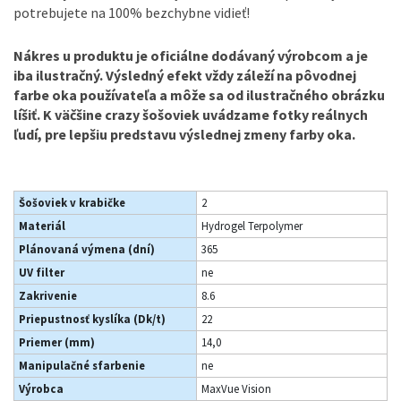
potrebujete na 100% bezchybne vidieť!
Nákres u produktu je oficiálne dodávaný výrobcom a je
iba ilustračný. Výsledný efekt vždy záleží na pôvodnej
farbe oka používateľa a môže sa od ilustračného obrázku
líšiť. K väčšine crazy šošoviek uvádzame fotky reálnych
ľudí, pre lepšiu predstavu výslednej zmeny farby oka.
Šošoviek v krabičke
2
Materiál
Hydrogel Terpolymer
Plánovaná výmena (dní)
365
UV filter
ne
Zakrivenie
8.6
Priepustnosť kyslíka (Dk/t)
22
Priemer (mm)
14,0
Manipulačné sfarbenie
ne
Výrobca
MaxVue Vision