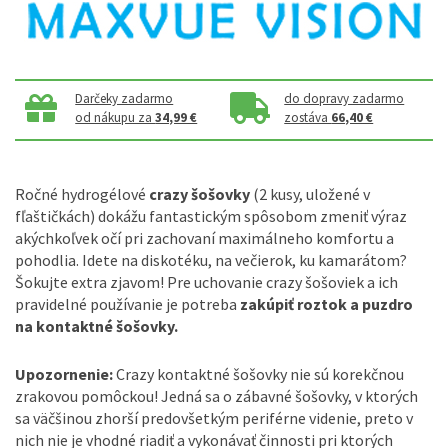
Darčeky zadarmo
do dopravy zadarmo
od nákupu za
34,99 €
zostáva
66,40 €
Ročné hydrogélové
crazy šošovky
(2 kusy, uložené v
fľaštičkách) dokážu fantastickým spôsobom zmeniť výraz
akýchkoľvek očí pri zachovaní maximálneho komfortu a
pohodlia. Idete na diskotéku, na večierok, ku kamarátom?
Šokujte extra zjavom! Pre uchovanie crazy šošoviek a ich
pravidelné používanie je potreba
zakúpiť roztok a puzdro
na kontaktné šošovky.
Upozornenie:
Crazy kontaktné šošovky nie sú korekčnou
zrakovou pomôckou! Jedná sa o zábavné šošovky, v ktorých
sa väčšinou zhorší predovšetkým periférne videnie, preto v
nich nie je vhodné riadiť a vykonávať činnosti pri ktorých