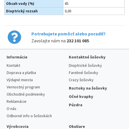
Obsah vody (%)
45
Dioptrický rozsah
0,00
Potrebujete pomôcť alebo poradiť?
Zavolajte nám na
232 101 085
.
Informácie
Kontaktné šošovky
Kontakt
Dioptrické šošovky
Doprava a platba
Farebné šošovky
Výdajné miesta
Crazy šošovky
Vernostný program
Roztoky na šošovky
Obchodné podmienky
Očné kvapky
Reklamácie
Púzdra
O nás
Odborné info o šošovkách
Výrobcovia
Okuliare