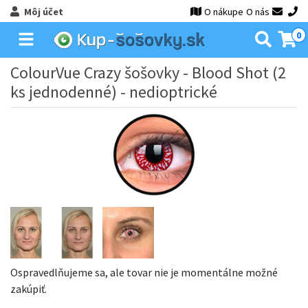
Môj účet
O nákupe
O nás
0
ColourVue Crazy šošovky - Blood Shot (2
ks jednodenné) - nedioptrické
Ospravedlňujeme sa, ale tovar nie je momentálne možné
zakúpiť.