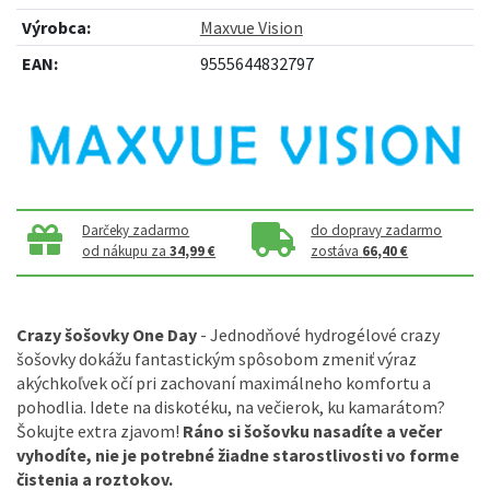
Výrobca:
Maxvue Vision
EAN:
9555644832797
Darčeky zadarmo
do dopravy zadarmo
od nákupu za
34,99 €
zostáva
66,40 €
Crazy šošovky One Day
- Jednodňové hydrogélové crazy
šošovky dokážu fantastickým spôsobom zmeniť výraz
akýchkoľvek očí pri zachovaní maximálneho komfortu a
pohodlia. Idete na diskotéku, na večierok, ku kamarátom?
Šokujte extra zjavom!
Ráno si šošovku nasadíte a večer
vyhodíte, nie je potrebné žiadne starostlivosti vo forme
čistenia a roztokov.