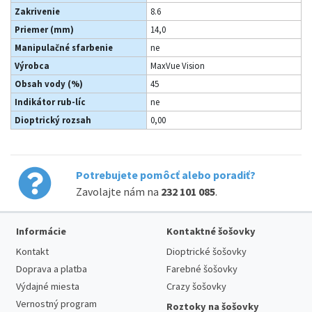
Zakrivenie
8.6
Priemer (mm)
14,0
Manipulačné sfarbenie
ne
Výrobca
MaxVue Vision
Obsah vody (%)
45
Indikátor rub-líc
ne
Dioptrický rozsah
0,00
Potrebujete pomôcť alebo poradiť?
Zavolajte nám na
232 101 085
.
Informácie
Kontaktné šošovky
Kontakt
Dioptrické šošovky
Doprava a platba
Farebné šošovky
Výdajné miesta
Crazy šošovky
Vernostný program
Roztoky na šošovky