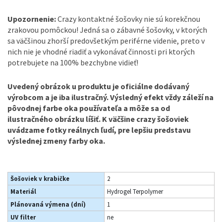
Upozornenie:
Crazy kontaktné šošovky nie sú korekčnou
zrakovou pomôckou! Jedná sa o zábavné šošovky, v ktorých
sa väčšinou zhorší predovšetkým periférne videnie, preto v
nich nie je vhodné riadiť a vykonávať činnosti pri ktorých
potrebujete na 100% bezchybne vidieť!
Uvedený obrázok u produktu je oficiálne dodávaný
výrobcom a je iba ilustračný. Výsledný efekt vždy záleží na
pôvodnej farbe oka používateľa a môže sa od
ilustračného obrázku líšiť. K väčšine crazy šošoviek
uvádzame fotky reálnych ľudí, pre lepšiu predstavu
výslednej zmeny farby oka.
Šošoviek v krabičke
2
Materiál
Hydrogel Terpolymer
Plánovaná výmena (dní)
1
UV filter
ne