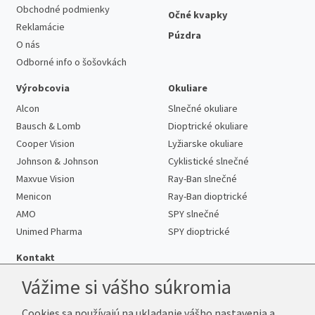
Obchodné podmienky
Očné kvapky
Reklamácie
Púzdra
O nás
Odborné info o šošovkách
Výrobcovia
Okuliare
Alcon
Slnečné okuliare
Bausch & Lomb
Dioptrické okuliare
Cooper Vision
Lyžiarske okuliare
Johnson & Johnson
Cyklistické slnečné
Maxvue Vision
Ray-Ban slnečné
Menicon
Ray-Ban dioptrické
AMO
SPY slnečné
Unimed Pharma
SPY dioptrické
Kontakt
Vážime si vášho súkromia
Cookies sa používajú na ukladanie vášho nastavenia a