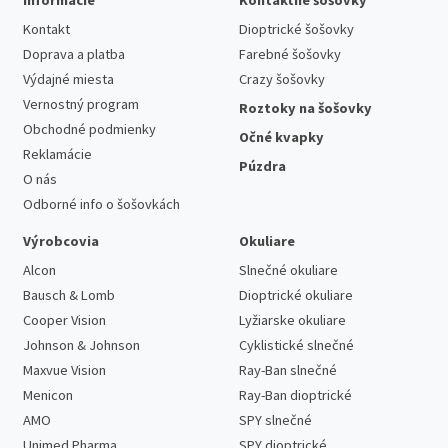
Informácie
Kontaktné šošovky
Kontakt
Dioptrické šošovky
Doprava a platba
Farebné šošovky
Výdajné miesta
Crazy šošovky
Vernostný program
Roztoky na šošovky
Obchodné podmienky
Očné kvapky
Reklamácie
Púzdra
O nás
Odborné info o šošovkách
Výrobcovia
Okuliare
Alcon
Slnečné okuliare
Bausch & Lomb
Dioptrické okuliare
Cooper Vision
Lyžiarske okuliare
Johnson & Johnson
Cyklistické slnečné
Maxvue Vision
Ray-Ban slnečné
Menicon
Ray-Ban dioptrické
AMO
SPY slnečné
Unimed Pharma
SPY dioptrické