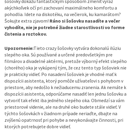
šošovky dokážu fantastickým spôsobom zmeniť výraz
akýchkoľvek očí pri zachovaní maximálneho komfortu a
pohodlia. Idete na diskotéku, na večierok, ku kamarátom?
Šokujte extra zjavom!
Ráno si šošovku nasadíte a večer
vyhodíte, nie je potrebné žiadne starostlivosti vo forme
čistenia a roztokov.
Upozornenie:
Tieto crazy šošovky vytvára dokonalú ilúziu
slepého oka. Sú používané a určené predovšetkým pre
filmárov a divadelné aktérmi, pretože výborný efekt slepého
(chorého) oka je vykúpený tým, že cez tento typ šošoviek nie
je prakticky vidieť. Po nasadení šošoviek je vhodné mať k
dispozícii asistenta, ktorý pomôže užívateľovi s pohybom v
priestore, aby nedošlo k nežiaducemu zranenia. Ak nemáte k
dispozícii asistenta, odporúčame nasadiť len jednu šošovku a
vytvoriť tak efekt iba jedného slepého oka. Obmedzí sa vám
priestorové videnie, ale na druhé oko budete stále vidieť. V
týchto šošovkách v žiadnom prípade neriaďte, dbajte na
zvýšenú opatrnosť pri pohybe a nevykonávajte činnosti, pri
ktorých potrebujete dobre vidieť.