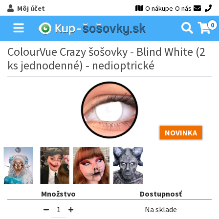
Môj účet
O nákupe
O nás
0
ColourVue Crazy šošovky - Blind White (2
ks jednodenné) - nedioptrické
NOVINKA
Množstvo
Dostupnosť
Na sklade