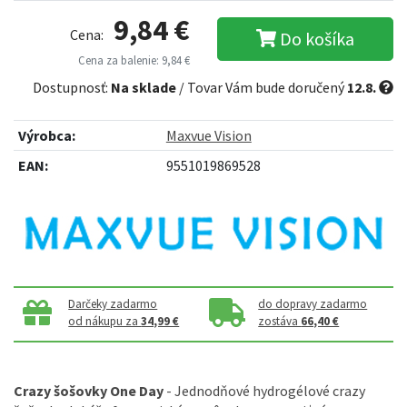
9,84 €
Cena:
Do košíka
Cena za balenie: 9,84 €
Dostupnosť:
Na sklade
/ Tovar Vám bude doručený
12.8.
Výrobca:
Maxvue Vision
EAN:
9551019869528
Darčeky zadarmo
do dopravy zadarmo
od nákupu za
34,99 €
zostáva
66,40 €
Crazy šošovky One Day
- Jednodňové hydrogélové crazy