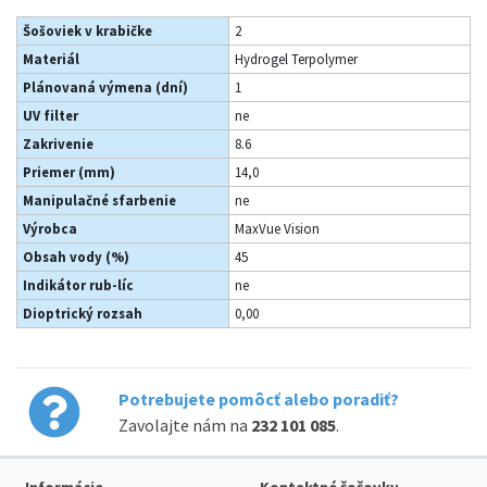
Šošoviek v krabičke
2
Materiál
Hydrogel Terpolymer
Plánovaná výmena (dní)
1
UV filter
ne
Zakrivenie
8.6
Priemer (mm)
14,0
Manipulačné sfarbenie
ne
Výrobca
MaxVue Vision
Obsah vody (%)
45
Indikátor rub-líc
ne
Dioptrický rozsah
0,00
Potrebujete pomôcť alebo poradiť?
Zavolajte nám na
232 101 085
.