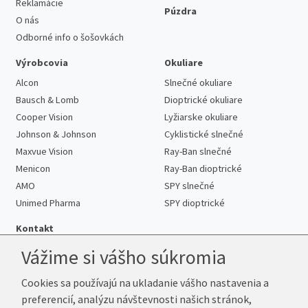
Reklamácie
Púzdra
O nás
Odborné info o šošovkách
Výrobcovia
Okuliare
Alcon
Slnečné okuliare
Bausch & Lomb
Dioptrické okuliare
Cooper Vision
Lyžiarske okuliare
Johnson & Johnson
Cyklistické slnečné
Maxvue Vision
Ray-Ban slnečné
Menicon
Ray-Ban dioptrické
AMO
SPY slnečné
Unimed Pharma
SPY dioptrické
Kontakt
Vážime si vášho súkromia
Cookies sa používajú na ukladanie vášho nastavenia a
Telefón:
+421 222 205 863
preferencií, analýzu návštevnosti našich stránok,
E-mail:
info@kup-sosovky.sk