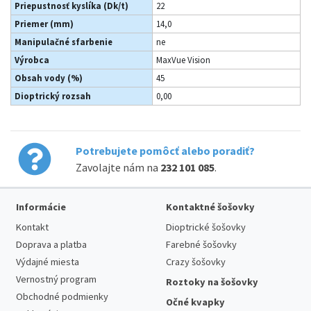
Priepustnosť kyslíka (Dk/t)
22
Priemer (mm)
14,0
Manipulačné sfarbenie
ne
Výrobca
MaxVue Vision
Obsah vody (%)
45
Dioptrický rozsah
0,00
Potrebujete pomôcť alebo poradiť?
Zavolajte nám na
232 101 085
.
Informácie
Kontaktné šošovky
Kontakt
Dioptrické šošovky
Doprava a platba
Farebné šošovky
Výdajné miesta
Crazy šošovky
Vernostný program
Roztoky na šošovky
Obchodné podmienky
Očné kvapky