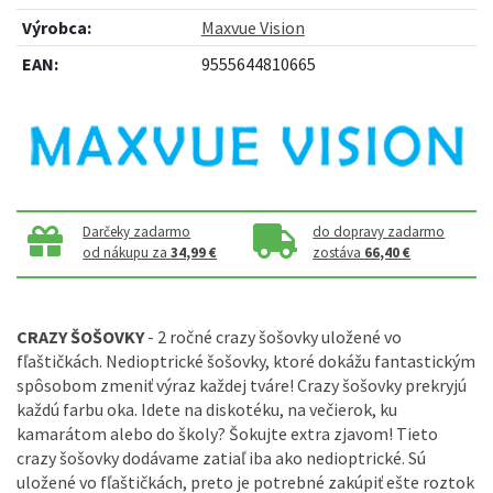
Výrobca:
Maxvue Vision
EAN:
9555644810665
Darčeky zadarmo
do dopravy zadarmo
od nákupu za
34,99 €
zostáva
66,40 €
CRAZY ŠOŠOVKY
- 2 ročné crazy šošovky uložené vo
fľaštičkách. Nedioptrické šošovky, ktoré dokážu fantastickým
spôsobom zmeniť výraz každej tváre! Crazy šošovky prekryjú
každú farbu oka. Idete na diskotéku, na večierok, ku
kamarátom alebo do školy? Šokujte extra zjavom! Tieto
crazy šošovky dodávame zatiaľ iba ako nedioptrické. Sú
uložené vo fľaštičkách, preto je potrebné zakúpiť ešte roztok