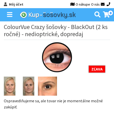
Môj účet
O nákupe
O nás
0
ColourVue Crazy šošovky - BlackOut (2 ks
ročné) - nedioptrické, dopredaj
ZĽAVA
Ospravedlňujeme sa, ale tovar nie je momentálne možné
zakúpiť.