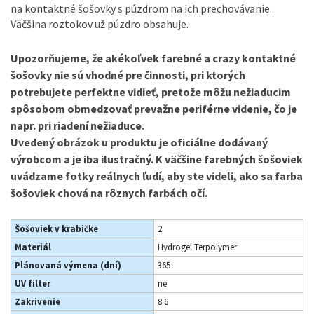
na kontaktné šošovky s púzdrom na ich prechovávanie.
Väčšina roztokov už púzdro obsahuje.
Upozorňujeme, že akékoľvek farebné a crazy kontaktné
šošovky nie sú vhodné pre činnosti, pri ktorých
potrebujete perfektne vidieť, pretože môžu nežiaducim
spôsobom obmedzovať prevažne periférne videnie, čo je
napr. pri riadení nežiaduce.
Uvedený obrázok u produktu je oficiálne dodávaný
výrobcom a je iba ilustračný. K väčšine farebných šošoviek
uvádzame fotky reálnych ľudí, aby ste videli, ako sa farba
šošoviek chová na rôznych farbách očí.
Šošoviek v krabičke
2
Materiál
Hydrogel Terpolymer
Plánovaná výmena (dní)
365
UV filter
ne
Zakrivenie
8.6