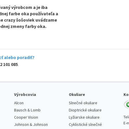
vaný výrobcom a je iba
odnej farbe oka používateľa a
ine crazy šošoviek uvádzame
lednej zmeny farby oka.
ť alebo poradiť?
2 101 085
.
Výrobcovia
Okuliare
Ko
Alcon
Slnečné okuliare
Bausch & Lomb
Dioptrické okuliare
Te
Cooper Vision
Lyžiarske okuliare
E-m
Johnson & Johnson
Cyklistické slnečné