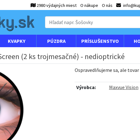
2980 výdajných miest
O nákupe
O nás
info@kup
KVAPKY
PÚZDRA
PRÍSLUŠENSTVO
HO
Screen (2 ks trojmesačné) - nedioptrické
Ospravedlňujeme sa, ale tovar
Výrobca:
Maxvue Vision