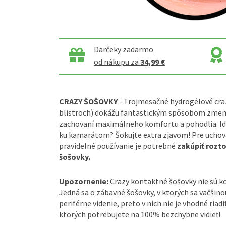
Darčeky zadarmo
od nákupu za
34,99 €
CRAZY ŠOŠOVKY
- Trojmesačné hydrogélové craz
blistroch) dokážu fantastickým spôsobom zmeniť
zachovaní maximálneho komfortu a pohodlia. Ide
ku kamarátom? Šokujte extra zjavom! Pre uchova
pravidelné používanie je potrebné
zakúpiť rozt
šošovky.
Upozornenie:
Crazy kontaktné šošovky nie sú 
Jedná sa o zábavné šošovky, v ktorých sa väčšin
periférne videnie, preto v nich nie je vhodné riadi
ktorých potrebujete na 100% bezchybne vidieť!