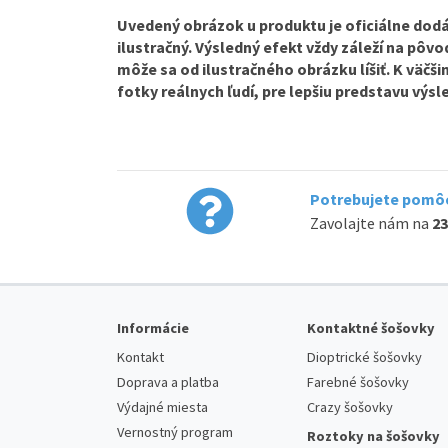
Uvedený obrázok u produktu je oficiálne dodá
ilustračný. Výsledný efekt vždy záleží na pôv
môže sa od ilustračného obrázku líšiť. K väčš
fotky reálnych ľudí, pre lepšiu predstavu výs
Potrebujete pomôc
Zavolajte nám na
23
Informácie
Kontaktné šošovky
Kontakt
Dioptrické šošovky
Doprava a platba
Farebné šošovky
Výdajné miesta
Crazy šošovky
Vernostný program
Roztoky na šošovky