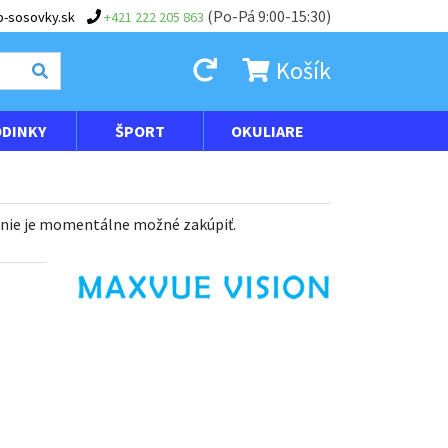
(Po-Pá 9:00-15:30)
-sosovky.sk
+421 222 205 863
Košík
DINKY
ŠPORT
OKULIARE
 nie je momentálne možné zakúpiť.