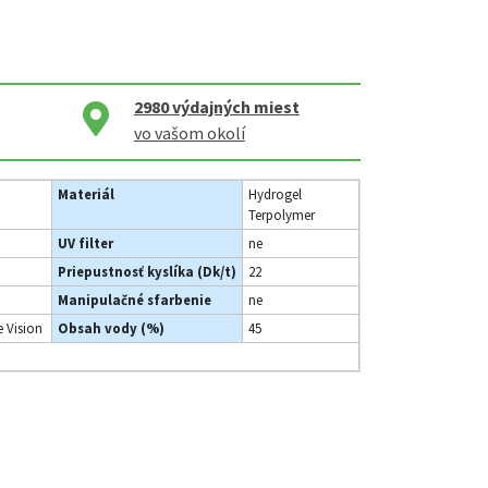
2980
výdajných miest
vo vašom okolí
Materiál
Hydrogel
Terpolymer
UV filter
ne
Priepustnosť kyslíka (Dk/t)
22
Manipulačné sfarbenie
ne
 Vision
Obsah vody (%)
45