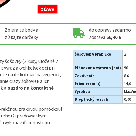
ZĽAVA
Zbierajte body a
do dopravy zadarmo
získajte darčeky
zostáva
66,40 €
Šošoviek v krabičke
2
y šošovky (2 kusy, uložené v
 výraz akýchkoľvek očí pri
Plánovaná výmena (dní)
90
te na diskotéku, na večierok,
Zakrivenie
8.6
nie crazy šošoviek a ich
Priemer (mm)
14,0
ok a puzdro na kontaktné
Výrobca
MaxVue
Dioptrický rozsah
0,00
korekčnou zrakovou pomôckou!
ou zhorší predovšetkým
ť a vykonávať činnosti pri