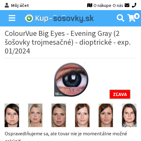
Môj účet
O nákupe
O nás
0
ColourVue Big Eyes - Evening Gray (2
šošovky trojmesačné) - dioptrické - exp.
01/2024
ZĽAVA
Ospravedlňujeme sa, ale tovar nie je momentálne možné
zakúpiť.