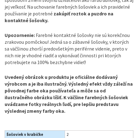
jej veľkosť. Na uchovanie farebných šošoviek a ich pravidelné
používanie je potrebné
zakúpiť roztok a puzdro na
kontaktné šošovky.
Upozornenie:
Farebné kontaktné šošovky nie sú korekčnou
zrakovou pomôckou! Jedná sa o zábavné šošovky, v ktorých
sa väčšinou zhorší predovšetkým periférne videnie, preto v
nich nie je vhodné riadiť a vykonávať činnosti pri ktorých
potrebujete na 100% bezchybne vidieť!
Uvedený obrázok u produktu je oficiálne dodávaný
výrobcom a je iba ilustračný. Výsledný efekt vždy záleží na
pôvodnej farbe oka používateľa a môže sa od
ilustračného obrázku líšiť. K väčšine farebných šošoviek
uvádzame fotky reálnych ľudí, pre lepšiu predstavu
výslednej zmeny farby oka.
Šošoviek v krabičke
2