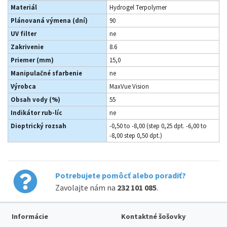
Materiál
Hydrogel Terpolymer
Plánovaná výmena (dní)
90
UV filter
ne
Zakrivenie
8.6
Priemer (mm)
15,0
Manipulačné sfarbenie
ne
Výrobca
MaxVue Vision
Obsah vody (%)
55
Indikátor rub-líc
ne
Dioptrický rozsah
-0,50 to -8,00 (step 0,25 dpt. -6,00 to
-8,00 step 0,50 dpt.)
Potrebujete pomôcť alebo poradiť?
Zavolajte nám na
232 101 085
.
Informácie
Kontaktné šošovky