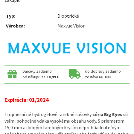
Typ:
Dioptrické
Výrobca:
Maxvue Vision
Darčeky zadarmo
do dopravy zadarmo
od nákupu za
34,99 €
zostáva
66,40 €
Expirácia: 01/2024
Trojmesačné hydrogélové farebné šošovky
séria Big Eyes
sú
veľmi pohodlné vďaka vysokému obsahu vody. S priemerom
15,0 mm a dobrým farebným krytím neprehliadnuteľným
spôsobom zmení svojmu užívateľovi ako farbu dúhovky, tak aj