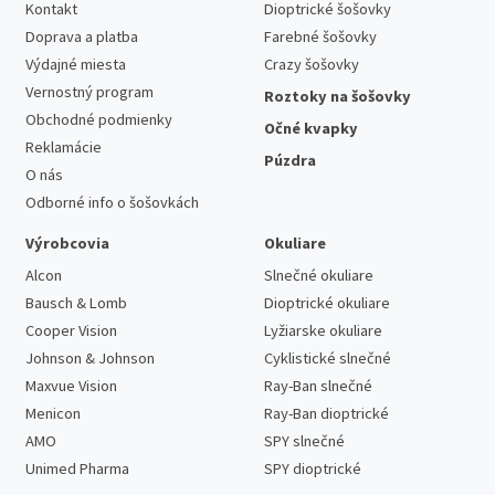
Kontakt
Dioptrické šošovky
Doprava a platba
Farebné šošovky
Výdajné miesta
Crazy šošovky
Vernostný program
Roztoky na šošovky
Obchodné podmienky
Očné kvapky
Reklamácie
Púzdra
O nás
Odborné info o šošovkách
Výrobcovia
Okuliare
Alcon
Slnečné okuliare
Bausch & Lomb
Dioptrické okuliare
Cooper Vision
Lyžiarske okuliare
Johnson & Johnson
Cyklistické slnečné
Maxvue Vision
Ray-Ban slnečné
Menicon
Ray-Ban dioptrické
AMO
SPY slnečné
Unimed Pharma
SPY dioptrické