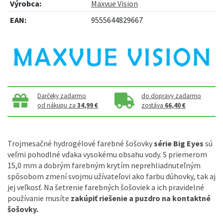
Výrobca:
Maxvue Vision
EAN:
9555644829667
Darčeky zadarmo
do dopravy zadarmo
od nákupu za
34,99 €
zostáva
66,40 €
Trojmesačné hydrogélové farebné šošovky
série Big Eyes
sú
veľmi pohodlné vďaka vysokému obsahu vody. S priemerom
15,0 mm a dobrým farebným krytím neprehliadnuteľným
spôsobom zmení svojmu užívateľovi ako farbu dúhovky, tak aj
jej veľkosť. Na šetrenie farebných šošoviek a ich pravidelné
používanie musíte
zakúpiť riešenie a puzdro na kontaktné
šošovky.