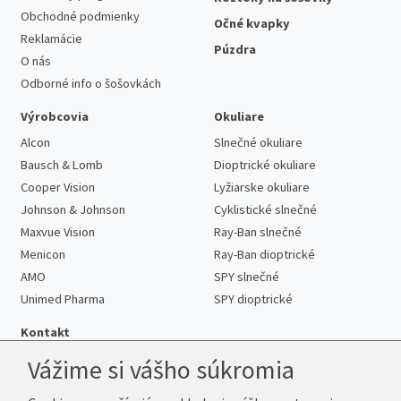
Obchodné podmienky
Očné kvapky
Reklamácie
Púzdra
O nás
Odborné info o šošovkách
Výrobcovia
Okuliare
Alcon
Slnečné okuliare
Bausch & Lomb
Dioptrické okuliare
Cooper Vision
Lyžiarske okuliare
Johnson & Johnson
Cyklistické slnečné
Maxvue Vision
Ray-Ban slnečné
Menicon
Ray-Ban dioptrické
AMO
SPY slnečné
Unimed Pharma
SPY dioptrické
Kontakt
Vážime si vášho súkromia