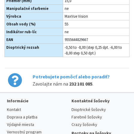
Priemer (mm)
15,0
Manipulačné sfarbenie
ne
Výrobca
MaxVue Vision
Obsah vody (%)
55
Indikátor rub-líc
ne
EAN
9555644829667
Dioptrický rozsah
-0,50 to -8,00 (step 0,25 dpt. -6,00 to
-8,00 step 0,50 dpt.)
Potrebujete pomôcť alebo poradiť?
Zavolajte nám na
232 101 085
.
Informácie
Kontaktné šošovky
Kontakt
Dioptrické šošovky
Doprava a platba
Farebné šošovky
Výdajné miesta
Crazy šošovky
Vernostný program
Roztoky na šošovky