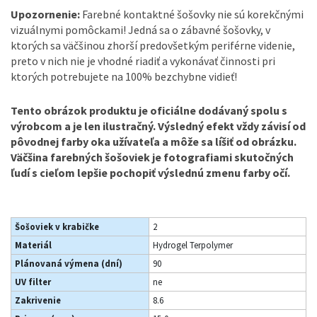
Upozornenie:
Farebné kontaktné šošovky nie sú korekčnými
vizuálnymi pomôckami! Jedná sa o zábavné šošovky, v
ktorých sa väčšinou zhorší predovšetkým periférne videnie,
preto v nich nie je vhodné riadiť a vykonávať činnosti pri
ktorých potrebujete na 100% bezchybne vidieť!
Tento obrázok produktu je oficiálne dodávaný spolu s
výrobcom a je len ilustračný. Výsledný efekt vždy závisí od
pôvodnej farby oka užívateľa a môže sa líšiť od obrázku.
Väčšina farebných šošoviek je fotografiami skutočných
ľudí s cieľom lepšie pochopiť výslednú zmenu farby očí.
Šošoviek v krabičke
2
Materiál
Hydrogel Terpolymer
Plánovaná výmena (dní)
90
UV filter
ne
Zakrivenie
8.6