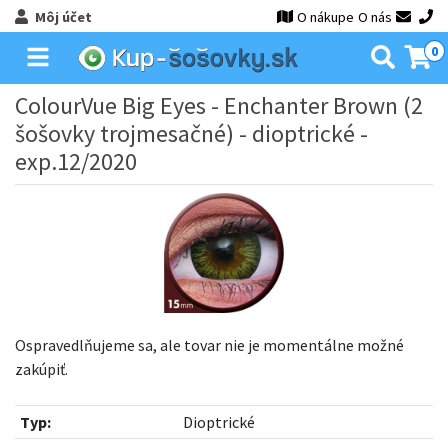
Môj účet
O nákupe
O nás
0
ColourVue Big Eyes - Enchanter Brown (2
šošovky trojmesačné) - dioptrické -
exp.12/2020
Ospravedlňujeme sa, ale tovar nie je momentálne možné
zakúpiť.
Typ:
Dioptrické