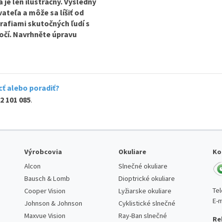
je len ilustračný. Výsledný
ateľa a môže sa líšiť od
rafiami skutočných ľudí s
očí. Navrhněte úpravu
ť alebo poradiť?
2 101 085
.
Výrobcovia
Okuliare
Ko
Alcon
Slnečné okuliare
Bausch & Lomb
Dioptrické okuliare
Te
Cooper Vision
Lyžiarske okuliare
E-m
Johnson & Johnson
Cyklistické slnečné
Maxvue Vision
Ray-Ban slnečné
Re