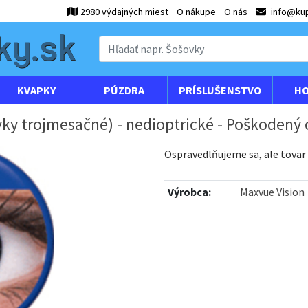
2980 výdajných miest
O nákupe
O nás
info@kup
KVAPKY
PÚZDRA
PRÍSLUŠENSTVO
HO
vky trojmesačné) - nedioptrické - Poškodený 
Ospravedlňujeme sa, ale tovar
Výrobca:
Maxvue Vision