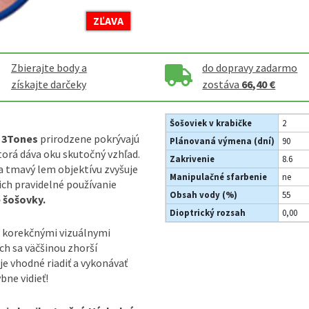
ZĽAVA
Zbierajte body a
do dopravy zadarmo
získajte darčeky
zostáva
66,40 €
Šošoviek v krabičke
2
e 3Tones
prirodzene pokrývajú
Plánovaná výmena (dní)
90
torá dáva oku skutočný vzhľad.
Zakrivenie
8.6
 a tmavý lem objektívu zvyšuje
Manipulačné sfarbenie
ne
ich pravidelné používanie
Obsah vody (%)
55
 šošovky.
Dioptrický rozsah
0,00
 korekčnými vizuálnymi
ch sa väčšinou zhorší
je vhodné riadiť a vykonávať
bne vidieť!