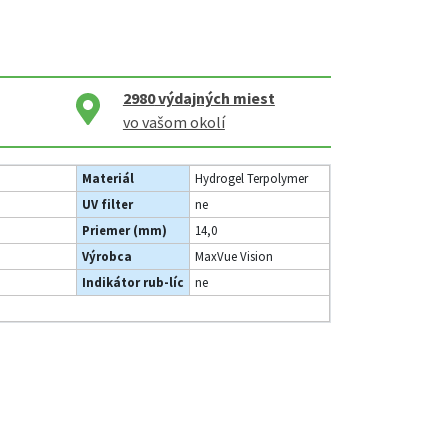
2980
výdajných miest
vo vašom okolí
Materiál
Hydrogel Terpolymer
UV filter
ne
Priemer (mm)
14,0
Výrobca
MaxVue Vision
Indikátor rub-líc
ne