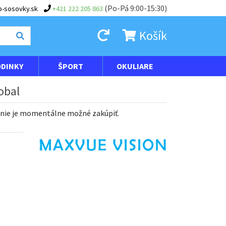
(Po-Pá 9:00-15:30)
-sosovky.sk
+421 222 205 863
Košík
DINKY
ŠPORT
OKULIARE
obal
 nie je momentálne možné zakúpiť.