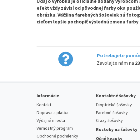
Údaj o výrobku je oficiálne dodaný výrobcom a 
efekt vždy závisí od pôvodnej farby oka použív
obrázku. Väčšina farebných šošoviek sú fotog
cieľom lepšie pochopiť výslednú zmenu farby 
Potrebujete pomôc
Zavolajte nám na
23
Informácie
Kontaktné šošovky
Kontakt
Dioptrické šošovky
Doprava a platba
Farebné šošovky
Výdajné miesta
Crazy šošovky
Vernostný program
Roztoky na šošovky
Obchodné podmienky
Očné kvapky