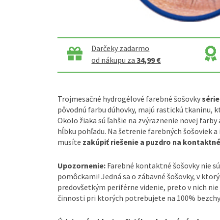
Darčeky zadarmo
od nákupu za
34,99 €
Trojmesačné hydrogélové farebné šošovky
séri
pôvodnú farbu dúhovky, majú rastickú tkaninu, k
Okolo žiaka sú ľahšie na zvýraznenie novej farby
hĺbku pohľadu. Na šetrenie farebných šošoviek a 
musíte
zakúpiť riešenie a puzdro na kontaktné
Upozornenie:
Farebné kontaktné šošovky nie sú
pomôckami! Jedná sa o zábavné šošovky, v ktorý
predovšetkým periférne videnie, preto v nich nie 
činnosti pri ktorých potrebujete na 100% bezchy