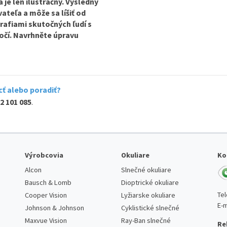
je len ilustračný. Výsledný
ateľa a môže sa líšiť od
rafiami skutočných ľudí s
očí. Navrhněte úpravu
ť alebo poradiť?
2 101 085
.
Výrobcovia
Okuliare
Ko
Alcon
Slnečné okuliare
Bausch & Lomb
Dioptrické okuliare
Te
Cooper Vision
Lyžiarske okuliare
E-m
Johnson & Johnson
Cyklistické slnečné
Maxvue Vision
Ray-Ban slnečné
Re