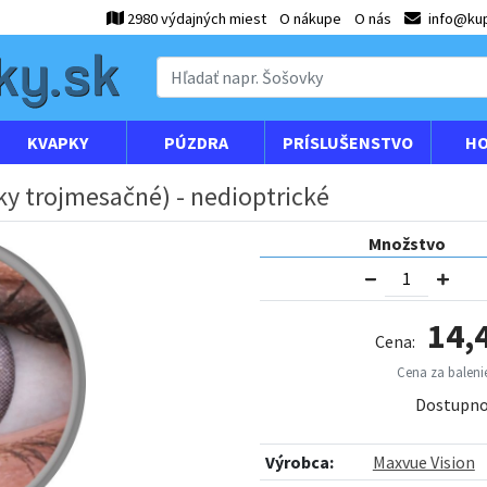
2980 výdajných miest
O nákupe
O nás
info@kup
KVAPKY
PÚZDRA
PRÍSLUŠENSTVO
HO
ky trojmesačné) - nedioptrické
Množstvo
14,
Cena:
Cena za balenie
Dostupno
Výrobca:
Maxvue Vision