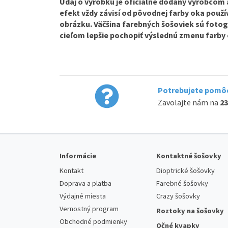
Údaj o výrobku je oficiálne dodaný výrobcom a 
efekt vždy závisí od pôvodnej farby oka použív
obrázku. Väčšina farebných šošoviek sú fotog
cieľom lepšie pochopiť výslednú zmenu farby 
Potrebujete pomôc
Zavolajte nám na
23
Informácie
Kontaktné šošovky
Kontakt
Dioptrické šošovky
Doprava a platba
Farebné šošovky
Výdajné miesta
Crazy šošovky
Vernostný program
Roztoky na šošovky
Obchodné podmienky
Očné kvapky