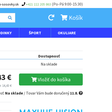
(Po-Pá 9:00-15:30)
-sosovky.sk
+421 222 205 863
Košík
DINKY
ŠPORT
OKULIARE
Dostupnosť
Na sklade
43 €
Vložiť do košíka
: 14,43 €
sť:
Na sklade
/ Tovar Vám bude doručený
11.8.