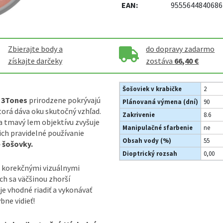
EAN:
9555644840686
Zbierajte body a
do dopravy zadarmo
získajte darčeky
zostáva
66,40 €
Šošoviek v krabičke
2
e 3Tones
prirodzene pokrývajú
Plánovaná výmena (dní)
90
torá dáva oku skutočný vzhľad.
Zakrivenie
8.6
 a tmavý lem objektívu zvyšuje
Manipulačné sfarbenie
ne
ich pravidelné používanie
Obsah vody (%)
55
 šošovky.
Dioptrický rozsah
0,00
 korekčnými vizuálnymi
ch sa väčšinou zhorší
je vhodné riadiť a vykonávať
bne vidieť!