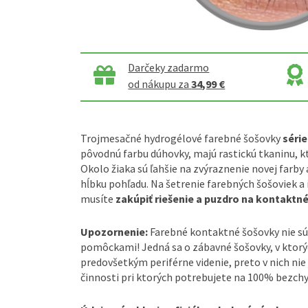
Darčeky zadarmo
od nákupu za
34,99 €
Trojmesačné hydrogélové farebné šošovky
séri
pôvodnú farbu dúhovky, majú rastickú tkaninu, k
Okolo žiaka sú ľahšie na zvýraznenie novej farby
hĺbku pohľadu. Na šetrenie farebných šošoviek a 
musíte
zakúpiť riešenie a puzdro na kontaktné
Upozornenie:
Farebné kontaktné šošovky nie sú
pomôckami! Jedná sa o zábavné šošovky, v ktorý
predovšetkým periférne videnie, preto v nich nie 
činnosti pri ktorých potrebujete na 100% bezchy