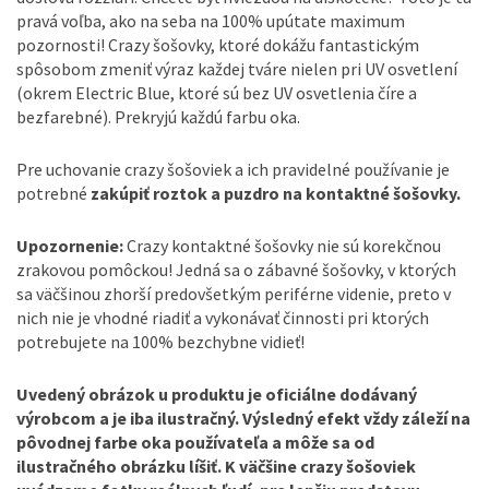
pravá voľba, ako na seba na 100% upútate maximum
pozornosti! Crazy šošovky, ktoré dokážu fantastickým
spôsobom zmeniť výraz každej tváre nielen pri UV osvetlení
(okrem Electric Blue, ktoré sú bez UV osvetlenia číre a
bezfarebné). Prekryjú každú farbu oka.
Pre uchovanie crazy šošoviek a ich pravidelné používanie je
potrebné
zakúpiť roztok a puzdro na kontaktné šošovky.
Upozornenie:
Crazy kontaktné šošovky nie sú korekčnou
zrakovou pomôckou! Jedná sa o zábavné šošovky, v ktorých
sa väčšinou zhorší predovšetkým periférne videnie, preto v
nich nie je vhodné riadiť a vykonávať činnosti pri ktorých
potrebujete na 100% bezchybne vidieť!
Uvedený obrázok u produktu je oficiálne dodávaný
výrobcom a je iba ilustračný. Výsledný efekt vždy záleží na
pôvodnej farbe oka používateľa a môže sa od
ilustračného obrázku líšiť. K väčšine crazy šošoviek