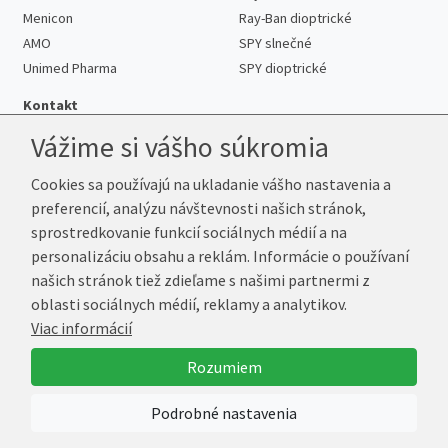
Menicon
Ray-Ban dioptrické
AMO
SPY slnečné
Unimed Pharma
SPY dioptrické
Kontakt
Vážime si vášho súkromia
Cookies sa používajú na ukladanie vášho nastavenia a
Telefón:
+421 222 205 863
preferencií, analýzu návštevnosti našich stránok,
E-mail:
info@kup-sosovky.sk
sprostredkovanie funkcií sociálnych médií a na
Reklamačná adresa
personalizáciu obsahu a reklám. Informácie o používaní
Andrea Votavová
našich stránok tiež zdieľame s našimi partnermi z
Revoluční 1017
oblasti sociálnych médií, reklamy a analytikov.
290 01 Poděbrady
Viac informácií
Česká republika
Rozumiem
© 2026 Kup-Šošovky.sk
Podrobné nastavenia
Vytvoril
Marek Kebza