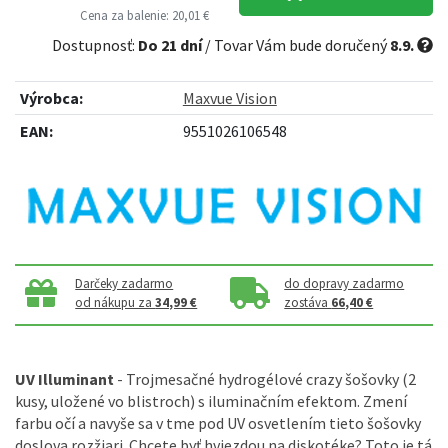
Cena za balenie: 20,01 €
Dostupnosť:
Do 21 dní
/ Tovar Vám bude doručený
8.9.
Výrobca:
Maxvue Vision
EAN:
9551026106548
Darčeky zadarmo
do dopravy zadarmo
od nákupu za
34,99 €
zostáva
66,40 €
UV Illuminant
- Trojmesačné hydrogélové crazy šošovky (2
kusy, uložené vo blistroch) s iluminačním efektom. Zmení
farbu očí a navyše sa v tme pod UV osvetlením tieto šošovky
doslova rozžiari. Chcete byť hviezdou na diskotéke? Toto je tá