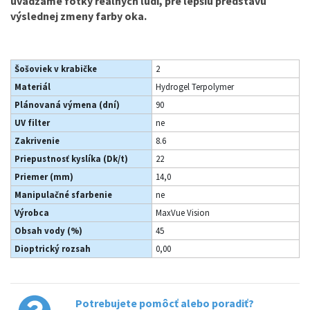
uvádzame fotky reálnych ľudí, pre lepšiu predstavu
výslednej zmeny farby oka.
Šošoviek v krabičke
2
Materiál
Hydrogel Terpolymer
Plánovaná výmena (dní)
90
UV filter
ne
Zakrivenie
8.6
Priepustnosť kyslíka (Dk/t)
22
Priemer (mm)
14,0
Manipulačné sfarbenie
ne
Výrobca
MaxVue Vision
Obsah vody (%)
45
Dioptrický rozsah
0,00
Potrebujete pomôcť alebo poradiť?