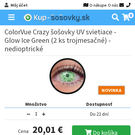
Môj účet
O nákupe
O nás
0
ColorVue Crazy šošovky UV svietiace -
Glow Ice Green (2 ks trojmesačné) -
nedioptrické
NOVINKA
Množstvo
Dostupnosť
Do 21 dní
20,01 €
Cena:
Do košíka