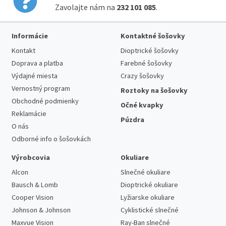
Zavolajte nám na
232 101 085
.
Informácie
Kontaktné šošovky
Kontakt
Dioptrické šošovky
Doprava a platba
Farebné šošovky
Výdajné miesta
Crazy šošovky
Vernostný program
Roztoky na šošovky
Obchodné podmienky
Očné kvapky
Reklamácie
Púzdra
O nás
Odborné info o šošovkách
Výrobcovia
Okuliare
Alcon
Slnečné okuliare
Bausch & Lomb
Dioptrické okuliare
Cooper Vision
Lyžiarske okuliare
Johnson & Johnson
Cyklistické slnečné
Maxvue Vision
Ray-Ban slnečné