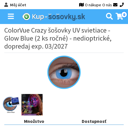
Môj účet
O nákupe
O nás
0
ColorVue Crazy šošovky UV svietiace -
Glow Blue (2 ks ročné) - nedioptrické,
dopredaj exp. 03/2027
Množstvo
Dostupnosť