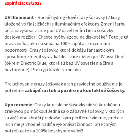
Expirácia: 03/2027
UV Illuminant
- Ročné hydrogélové crazy šošovky (2 kusy,
uložené vo fľaštičkách) s iluminačním efektom. Zmení farbu
očí a navyše sa v tme pod UV osvetlením tieto šošovky
doslova rozžiari. Chcete byť hviezdou na diskotéke? Toto je tá
pravá voľba, ako na seba na 100% upútate maximum
pozornosti! Crazy šošovky, ktoré dokážu fantastickým
spôsobom zmeniť výraz každej tváre nielen pri UV osvetlení
(okrem Electric Blue, ktoré sú bez UV osvetlenia číre a
bezfarebné). Prekryjú každú farbu oka.
Pre uchovanie crazy šošoviek a ich pravidelné používanie je
potrebné
zakúpiť roztok a puzdro na kontaktné šošovky.
Upozornenie:
Crazy kontaktné šošovky nie sú korekčnou
zrakovou pomôckou! Jedná sa o zábavné šošovky, v ktorých
sa väčšinou zhorší predovšetkým periférne videnie, preto v
nich nie je vhodné riadiť a vykonávať činnosti pri ktorých
potrebujete na 100% bezchybne vidieť!