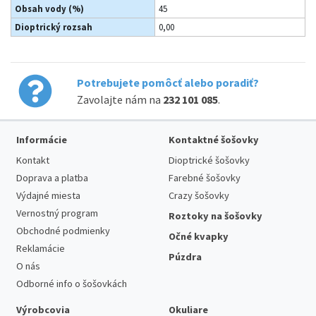
Obsah vody (%)
45
Dioptrický rozsah
0,00
Potrebujete pomôcť alebo poradiť?
Zavolajte nám na
232 101 085
.
Informácie
Kontaktné šošovky
Kontakt
Dioptrické šošovky
Doprava a platba
Farebné šošovky
Výdajné miesta
Crazy šošovky
Vernostný program
Roztoky na šošovky
Obchodné podmienky
Očné kvapky
Reklamácie
Púzdra
O nás
Odborné info o šošovkách
Výrobcovia
Okuliare