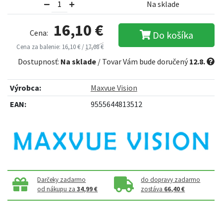
Na sklade
16,10 €
Cena:
Do košíka
Cena za balenie: 16,10 € /
17,08 €
Dostupnosť:
Na sklade
/ Tovar Vám bude doručený
12.8.
Výrobca:
Maxvue Vision
EAN:
9555644813512
Darčeky zadarmo
do dopravy zadarmo
od nákupu za
34,99 €
zostáva
66,40 €