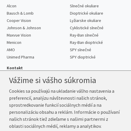
Alcon
Slnečné okuliare
Bausch & Lomb
Dioptrické okuliare
Cooper Vision
Lyžiarske okuliare
Johnson & Johnson
Cyklistické slnečné
Maxvue Vision
Ray-Ban slnečné
Menicon
Ray-Ban dioptrické
AMO
SPY slnečné
Unimed Pharma
SPY dioptrické
Kontakt
Vážime si vášho súkromia
Cookies sa používajú na ukladanie vášho nastavenia a
Telefón:
+421 222 205 863
preferencií, analýzu návštevnosti našich stránok,
E-mail:
info@kup-sosovky.sk
sprostredkovanie funkcií sociálnych médií a na
Reklamačná adresa
personalizáciu obsahu a reklám. Informácie o používaní
Andrea Votavová
našich stránok tiež zdieľame s našimi partnermi z
Revoluční 1017
oblasti sociálnych médií, reklamy a analytikov.
290 01 Poděbrady