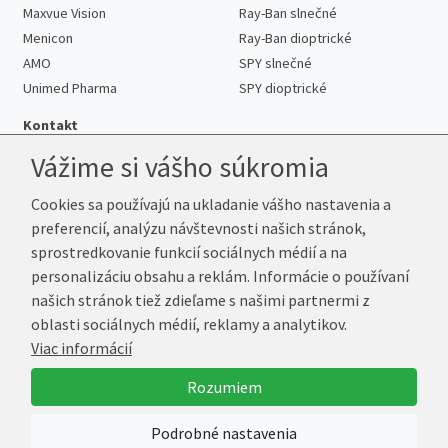
Maxvue Vision
Ray-Ban slnečné
Menicon
Ray-Ban dioptrické
AMO
SPY slnečné
Unimed Pharma
SPY dioptrické
Kontakt
Vážime si vášho súkromia
Cookies sa používajú na ukladanie vášho nastavenia a
Telefón:
+421 222 205 863
preferencií, analýzu návštevnosti našich stránok,
E-mail:
info@kup-sosovky.sk
sprostredkovanie funkcií sociálnych médií a na
Reklamačná adresa
personalizáciu obsahu a reklám. Informácie o používaní
Andrea Votavová
našich stránok tiež zdieľame s našimi partnermi z
Revoluční 1017
oblasti sociálnych médií, reklamy a analytikov.
290 01 Poděbrady
Viac informácií
Česká republika
Rozumiem
© 2026 Kup-Šošovky.sk
Podrobné nastavenia
Vytvoril
Marek Kebza