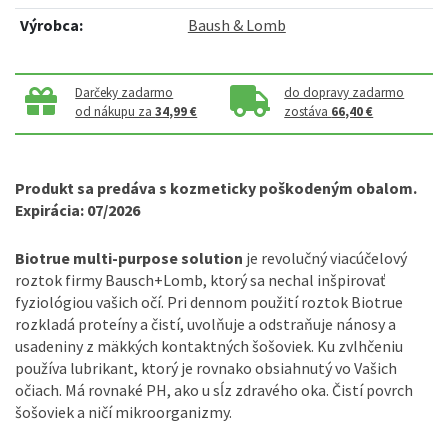
Výrobca:
Baush & Lomb
Darčeky zadarmo
do dopravy zadarmo
od nákupu za
34,99 €
zostáva
66,40 €
Produkt sa predáva s kozmeticky poškodeným obalom.
Expirácia: 07/2026
Biotrue multi-purpose solution
je revolučný viacúčelový
roztok firmy Bausch+Lomb, ktorý sa nechal inšpirovať
fyziológiou vašich očí. Pri dennom použití roztok Biotrue
rozkladá proteíny a čistí, uvolňuje a odstraňuje nánosy a
usadeniny z mäkkých kontaktných šošoviek. Ku zvlhčeniu
používa lubrikant, ktorý je rovnako obsiahnutý vo Vašich
očiach. Má rovnaké PH, ako u sĺz zdravého oka. Čistí povrch
šošoviek a ničí mikroorganizmy.