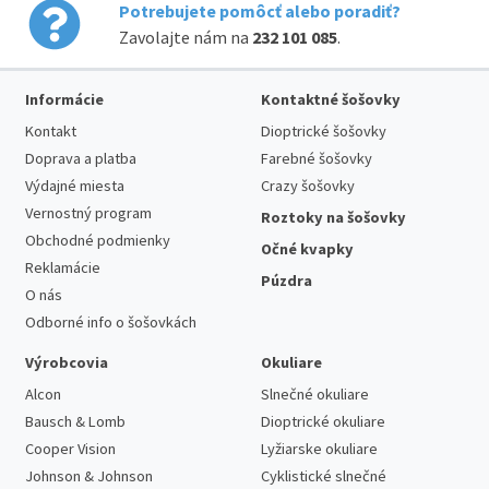
Potrebujete pomôcť alebo poradiť?
Zavolajte nám na
232 101 085
.
Informácie
Kontaktné šošovky
Kontakt
Dioptrické šošovky
Doprava a platba
Farebné šošovky
Výdajné miesta
Crazy šošovky
Vernostný program
Roztoky na šošovky
Obchodné podmienky
Očné kvapky
Reklamácie
Púzdra
O nás
Odborné info o šošovkách
Výrobcovia
Okuliare
Alcon
Slnečné okuliare
Bausch & Lomb
Dioptrické okuliare
Cooper Vision
Lyžiarske okuliare
Johnson & Johnson
Cyklistické slnečné