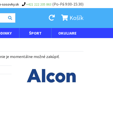
(Po-Pá 9:00-15:30)
-sosovky.sk
+421 222 205 863
Košík
DINKY
ŠPORT
OKULIARE
 nie je momentálne možné zakúpiť.