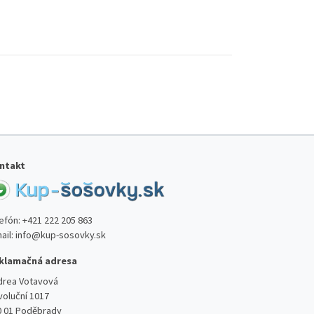
ntakt
lefón:
+421 222 205 863
ail:
info@kup-sosovky.sk
klamačná adresa
drea Votavová
voluční 1017
0 01 Poděbrady