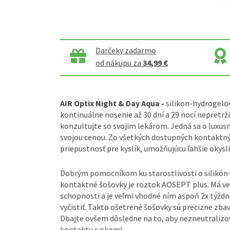
Darčeky zadarmo
od nákupu za
34,99 €
AIR Optix Night & Day Aqua -
silikon-hydrogelo
kontinuálne nosenie až 30 dní a 29 nocí nepretrž
konzultujte so svojim lekárom. Jedná sa o luxus
svojou cenou. Zo všetkých dostupných kontaktný
priepustnosť pre kyslík, umožňujúcu ľahšie okys
Dobrým pomocníkom ku starostlivosti o silikón
kontaktné šošovky je roztok AOSEPT plus. Má ve
schopnosti a je veľmi vhodné ním aspoň 2x týžd
vyčistiť. Takto ošetrené šošovky sú precizne zba
Dbajte ovšem dôsledne na to, aby nezneutralizo
kontaktu s okom!