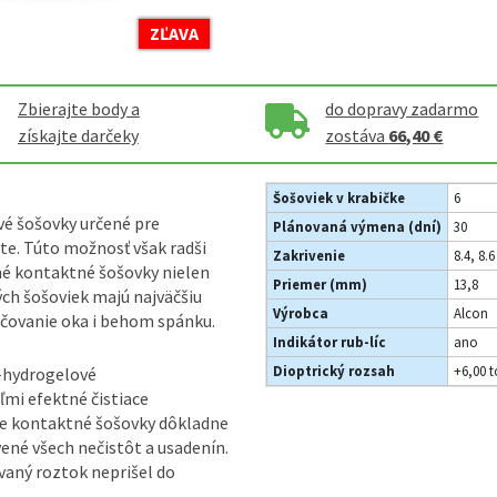
ZĽAVA
Zbierajte body a
do dopravy zadarmo
získajte darčeky
zostáva
66,40 €
Šošoviek v krabičke
6
vé šošovky určené pre
Plánovaná výmena (dní)
30
ite. Túto možnosť však radši
Zakrivenie
8.4, 8.6
né kontaktné šošovky nielen
Priemer (mm)
13,8
ch šošoviek majú najväčšiu
Výrobca
Alcon
ličovanie oka i behom spánku.
Indikátor rub-líc
ano
Dioptrický rozsah
+6,00 t
-hydrogelové
ľmi efektné čistiace
ne kontaktné šošovky dôkladne
vené všech nečistôt a usadenín.
vaný roztok neprišel do