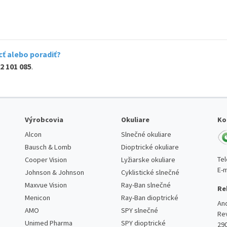
ť alebo poradiť?
2 101 085
.
Výrobcovia
Okuliare
Ko
Alcon
Slnečné okuliare
Bausch & Lomb
Dioptrické okuliare
Te
Cooper Vision
Lyžiarske okuliare
E-m
Johnson & Johnson
Cyklistické slnečné
Maxvue Vision
Ray-Ban slnečné
Re
Menicon
Ray-Ban dioptrické
An
AMO
SPY slnečné
Re
Unimed Pharma
SPY dioptrické
29