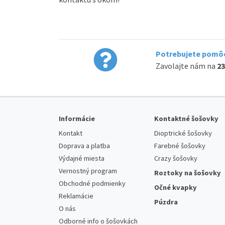
Potrebujete pomôc
Zavolajte nám na
23
Informácie
Kontaktné šošovky
Kontakt
Dioptrické šošovky
Doprava a platba
Farebné šošovky
Výdajné miesta
Crazy šošovky
Vernostný program
Roztoky na šošovky
Obchodné podmienky
Očné kvapky
Reklamácie
Púzdra
O nás
Odborné info o šošovkách