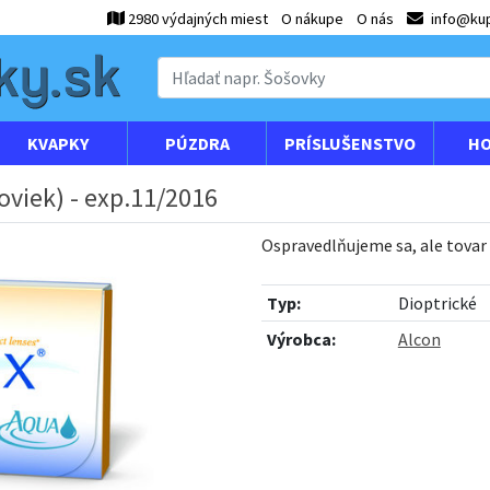
2980 výdajných miest
O nákupe
O nás
info@kup
KVAPKY
PÚZDRA
PRÍSLUŠENSTVO
HO
oviek) - exp.11/2016
Ospravedlňujeme sa, ale tovar
Typ:
Dioptrické
Výrobca:
Alcon