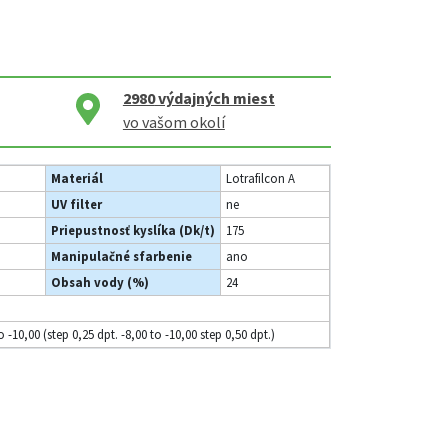
2980
výdajných miest
vo vašom okolí
Materiál
Lotrafilcon A
UV filter
ne
Priepustnosť kyslíka (Dk/t)
175
Manipulačné sfarbenie
ano
Obsah vody (%)
24
o -10,00 (step 0,25 dpt. -8,00 to -10,00 step 0,50 dpt.)