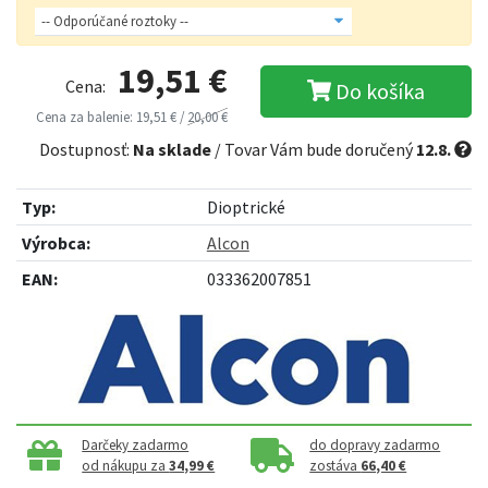
19,51 €
Cena:
Do košíka
Cena za balenie: 19,51 € /
20,00 €
Dostupnosť:
Na sklade
/ Tovar Vám bude doručený
12.8.
Typ:
Dioptrické
Výrobca:
Alcon
EAN:
033362007851
Darčeky zadarmo
do dopravy zadarmo
od nákupu za
34,99 €
zostáva
66,40 €