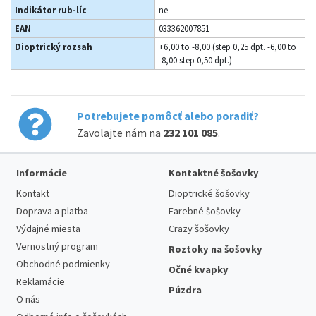
Indikátor rub-líc
ne
EAN
033362007851
Dioptrický rozsah
+6,00 to -8,00 (step 0,25 dpt. -6,00 to
-8,00 step 0,50 dpt.)
Potrebujete pomôcť alebo poradiť?
Zavolajte nám na
232 101 085
.
Informácie
Kontaktné šošovky
Kontakt
Dioptrické šošovky
Doprava a platba
Farebné šošovky
Výdajné miesta
Crazy šošovky
Vernostný program
Roztoky na šošovky
Obchodné podmienky
Očné kvapky
Reklamácie
Púzdra
O nás