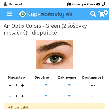
Môj účet
O nákupe
O nás
0
Air Optix Colors - Green (2 šošovky
mesačné) - dioptrické
Množstvo
Dioptrie
Zakrivenie
Dostupnosť
---
---
Pridať roztok