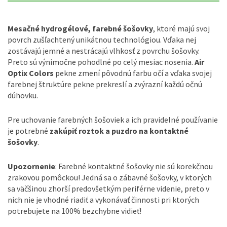
Mesačné hydrogélové, farebné šošovky
, ktoré majú svoj
povrch zušľachtený unikátnou technológiou. Vďaka nej
zostávajú jemné a nestrácajú vlhkosť z povrchu šošovky.
Preto sú výnimočne pohodlné po celý mesiac nosenia.
Air
Optix Colors
pekne zmení pôvodnú farbu očí a vďaka svojej
farebnej štruktúre pekne prekreslí a zvýrazní každú očnú
dúhovku.
Pre uchovanie farebných šošoviek a ich pravidelné používanie
je potrebné
zakúpiť roztok a puzdro na kontaktné
šošovky
.
Upozornenie
: Farebné kontaktné šošovky nie sú korekčnou
zrakovou pomôckou! Jedná sa o zábavné šošovky, v ktorých
sa väčšinou zhorší predovšetkým periférne videnie, preto v
nich nie je vhodné riadiť a vykonávať činnosti pri ktorých
potrebujete na 100% bezchybne vidieť!