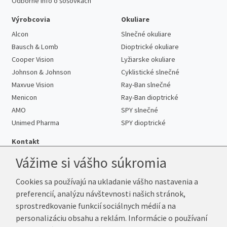
Odborné info o šošovkách
Výrobcovia
Okuliare
Alcon
Slnečné okuliare
Bausch & Lomb
Dioptrické okuliare
Cooper Vision
Lyžiarske okuliare
Johnson & Johnson
Cyklistické slnečné
Maxvue Vision
Ray-Ban slnečné
Menicon
Ray-Ban dioptrické
AMO
SPY slnečné
Unimed Pharma
SPY dioptrické
Kontakt
Vážime si vášho súkromia
Cookies sa používajú na ukladanie vášho nastavenia a
Telefón:
+421 222 205 863
preferencií, analýzu návštevnosti našich stránok,
E-mail:
info@kup-sosovky.sk
sprostredkovanie funkcií sociálnych médií a na
Reklamačná adresa
personalizáciu obsahu a reklám. Informácie o používaní