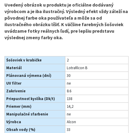
Uvedený obrázok u produktu je oficiálne dodávaný
výrobcom a je iba ilustračný. Výsledný efekt vždy záleží na
pôvodnej farbe oka používateľa a môže sa od
ilustračného obrázku líšiť. K väčšine farebných šošoviek
uvádzame fotky reálnych ľudí, pre lepšiu predstavu
výslednej zmeny farby oka.
Šošoviek v krabičke
2
Materiál
Lotrafilcon B
Plánovaná výmena (dní)
30
UV filter
ne
Zakrivenie
8.6
Priepustnosť kyslíka (Dk/t)
138
Priemer (mm)
14,2
Manipulačné sfarbenie
ne
Výrobca
Alcon
Obsah vody (%)
33