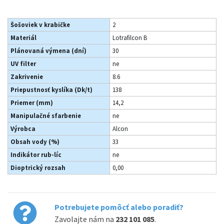
Šošoviek v krabičke
2
Materiál
Lotrafilcon B
Plánovaná výmena (dní)
30
UV filter
ne
Zakrivenie
8.6
Priepustnosť kyslíka (Dk/t)
138
Priemer (mm)
14,2
Manipulačné sfarbenie
ne
Výrobca
Alcon
Obsah vody (%)
33
Indikátor rub-líc
ne
Dioptrický rozsah
0,00
Potrebujete pomôcť alebo poradiť?
Zavolajte nám na
232 101 085
.