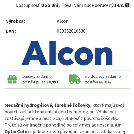
Dostupnosť:
Do 3 dní
/ Tovar Vám bude doručený
14.8.
Výrobca:
Alcon
EAN:
033362010530
Darčeky zadarmo
do dopravy zadarmo
od nákupu za
34,99 €
zostáva
66,40 €
Mesačné hydrogélové, farebné šošovky
, ktoré majú svoj
povrch zušľachtený unikátnou technológiou. Vďaka nej
zostávajú jemné a nestrácajú vlhkosť z povrchu šošovky.
Preto sú výnimočne pohodlné po celý mesiac nosenia.
Air
Optix Colors
pekne zmení pôvodnú farbu očí a vďaka svojej