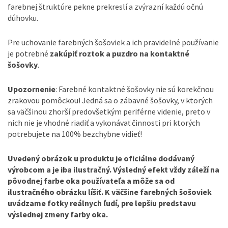
farebnej štruktúre pekne prekreslí a zvýrazní každú očnú
dúhovku.
Pre uchovanie farebných šošoviek a ich pravidelné používanie
je potrebné
zakúpiť roztok a puzdro na kontaktné
šošovky
.
Upozornenie
: Farebné kontaktné šošovky nie sú korekčnou
zrakovou pomôckou! Jedná sa o zábavné šošovky, v ktorých
sa väčšinou zhorší predovšetkým periférne videnie, preto v
nich nie je vhodné riadiť a vykonávať činnosti pri ktorých
potrebujete na 100% bezchybne vidieť!
Uvedený obrázok u produktu je oficiálne dodávaný
výrobcom a je iba ilustračný. Výsledný efekt vždy záleží na
pôvodnej farbe oka používateľa a môže sa od
ilustračného obrázku líšiť. K väčšine farebných šošoviek
uvádzame fotky reálnych ľudí, pre lepšiu predstavu
výslednej zmeny farby oka.