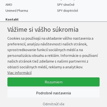
AMO
SPY slnečné
Unimed Pharma
SPY dioptrické
Kontakt
Vážime si vášho súkromia
Cookies sa používajú na ukladanie vášho nastavenia a
Telefón:
+421 222 205 863
preferencií, analýzu návštevnosti našich stránok,
E-mail:
info@kup-sosovky.sk
sprostredkovanie funkcií sociálnych médií a na
Reklamačná adresa
personalizáciu obsahu a reklám. Informácie o používaní
Andrea Votavová
našich stránok tiež zdieľame s našimi partnermi z
Revoluční 1017
oblasti sociálnych médií, reklamy a analytikov.
290 01 Poděbrady
Viac informácií
Česká republika
Rozumiem
© 2026 Kup-Šošovky.sk
Podrobné nastavenia
Vytvoril
Marek Kebza
Odmitnúť vše