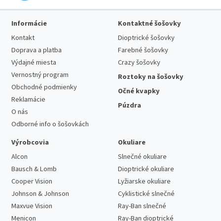
Informácie
Kontaktné šošovky
Kontakt
Dioptrické šošovky
Doprava a platba
Farebné šošovky
Výdajné miesta
Crazy šošovky
Vernostný program
Roztoky na šošovky
Obchodné podmienky
Očné kvapky
Reklamácie
Púzdra
O nás
Odborné info o šošovkách
Výrobcovia
Okuliare
Alcon
Slnečné okuliare
Bausch & Lomb
Dioptrické okuliare
Cooper Vision
Lyžiarske okuliare
Johnson & Johnson
Cyklistické slnečné
Maxvue Vision
Ray-Ban slnečné
Menicon
Ray-Ban dioptrické