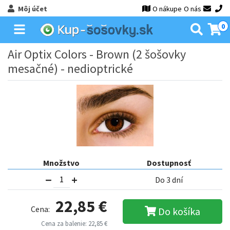
Môj účet
O nákupe
O nás
0
Air Optix Colors - Brown (2 šošovky
mesačné) - nedioptrické
Množstvo
Dostupnosť
Do 3 dní
22,85 €
Cena:
Do košíka
Cena za balenie: 22,85 €