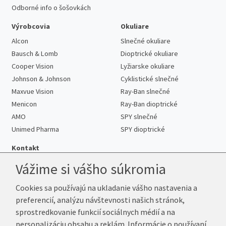
Odborné info o šošovkách
Výrobcovia
Okuliare
Alcon
Slnečné okuliare
Bausch & Lomb
Dioptrické okuliare
Cooper Vision
Lyžiarske okuliare
Johnson & Johnson
Cyklistické slnečné
Maxvue Vision
Ray-Ban slnečné
Menicon
Ray-Ban dioptrické
AMO
SPY slnečné
Unimed Pharma
SPY dioptrické
Kontakt
Vážime si vášho súkromia
Cookies sa používajú na ukladanie vášho nastavenia a
Telefón:
+421 222 205 863
preferencií, analýzu návštevnosti našich stránok,
E-mail:
info@kup-sosovky.sk
sprostredkovanie funkcií sociálnych médií a na
Reklamačná adresa
personalizáciu obsahu a reklám. Informácie o používaní