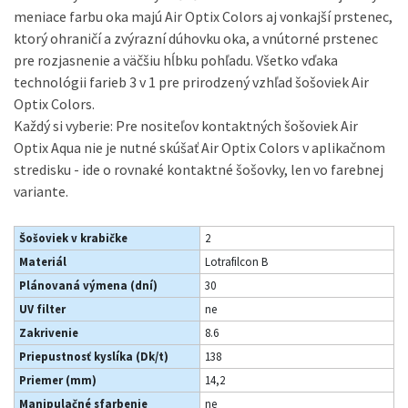
meniace farbu oka majú Air Optix Colors aj vonkajší prstenec,
ktorý ohraničí a zvýrazní dúhovku oka, a vnútorné prstenec
pre rozjasnenie a väčšiu hĺbku pohľadu. Všetko vďaka
technológii farieb 3 v 1 pre prirodzený vzhľad šošoviek Air
Optix Colors.
Každý si vyberie: Pre nositeľov kontaktných šošoviek Air
Optix Aqua nie je nutné skúšať Air Optix Colors v aplikačnom
stredisku - ide o rovnaké kontaktné šošovky, len vo farebnej
variante.
Šošoviek v krabičke
2
Materiál
Lotrafilcon B
Plánovaná výmena (dní)
30
UV filter
ne
Zakrivenie
8.6
Priepustnosť kyslíka (Dk/t)
138
Priemer (mm)
14,2
Manipulačné sfarbenie
ne