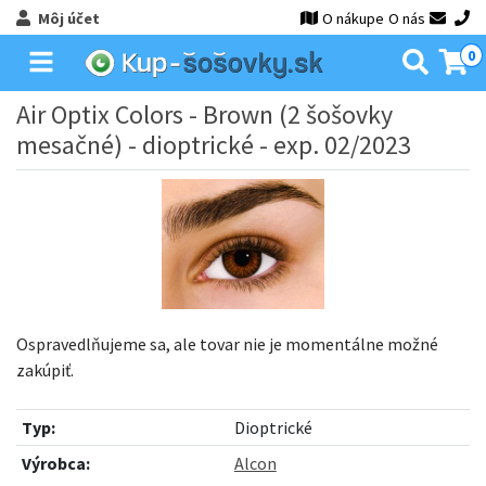
Môj účet
O nákupe
O nás
0
Air Optix Colors - Brown (2 šošovky
mesačné) - dioptrické - exp. 02/2023
Ospravedlňujeme sa, ale tovar nie je momentálne možné
zakúpiť.
Typ:
Dioptrické
Výrobca:
Alcon