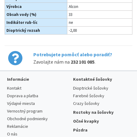
Výrobca
Alcon
Obsah vody (%)
33
Indikátor rub-líc
ne
Dioptrický rozsah
-2,00
Potrebujete pomôcť alebo poradiť?
Zavolajte nám na
232 101 085
.
Informácie
Kontaktné šošovky
Kontakt
Dioptrické šošovky
Doprava a platba
Farebné šošovky
Výdajné miesta
Crazy šošovky
Vernostný program
Roztoky na šošovky
Obchodné podmienky
Očné kvapky
Reklamácie
Púzdra
O nás