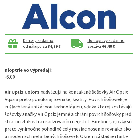
Darčeky zadarmo
do dopravy zadarmo
od nákupu za
34,99 €
zostáva
66,40 €
Dioptrie vo výpredaji:
-6,00
Air Optix Colors
nadväzujú na kontaktné šošovky Air Optix
Aqua a preto ponúka aj rovnakej kvality: Povrch šošoviek je
zušľachtený unikátnou technológiou, vďaka ktorej zostávajú
šošovky značky Air Optix jemné a chráni povrch šošovky pred
stratou vlhkosti a usadzovaním nečistôt. Farebné šošovky sú
preto výnimočne pohodlné celý mesiac nosenie rovnako ako
u moderných nefarbených šošoviek. Okrem základnej farby