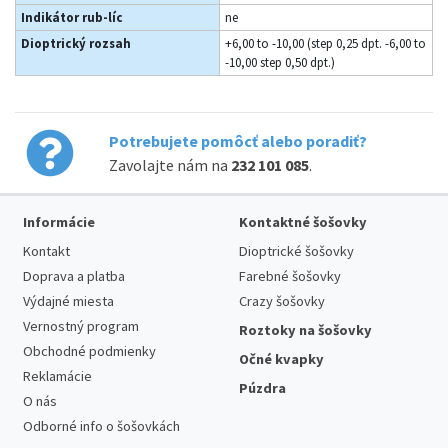
Indikátor rub-líc
ne
Dioptrický rozsah
+6,00 to -10,00 (step 0,25 dpt. -6,00 to
-10,00 step 0,50 dpt.)
Potrebujete pomôcť alebo poradiť?
Zavolajte nám na
232 101 085
.
Informácie
Kontaktné šošovky
Kontakt
Dioptrické šošovky
Doprava a platba
Farebné šošovky
Výdajné miesta
Crazy šošovky
Vernostný program
Roztoky na šošovky
Obchodné podmienky
Očné kvapky
Reklamácie
Púzdra
O nás
Odborné info o šošovkách