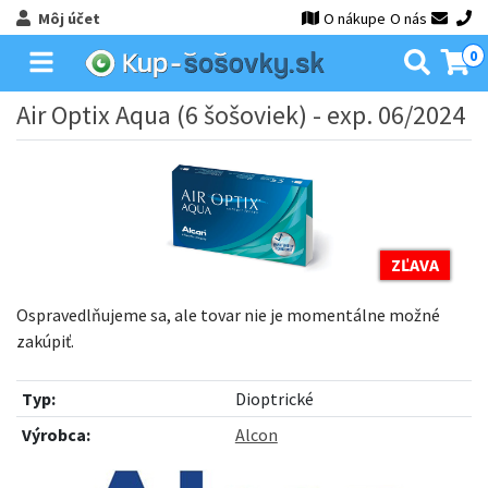
Môj účet
O nákupe
O nás
0
Air Optix Aqua (6 šošoviek) - exp. 06/2024
ZĽAVA
Ospravedlňujeme sa, ale tovar nie je momentálne možné
zakúpiť.
Typ:
Dioptrické
Výrobca:
Alcon