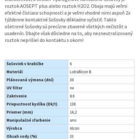
roztok AOSEPT plus alebo roztok H2O2. Obaja majú veľmi
efektné čistiace schopnosti a je veľmi vhodné nimi aspoň 2x
týždenne kontaktné šošovky dôkladne vyčistiť. Takto
ošetrené šošovky sú precízne zbavené všetkých nečistôt a
usadenín. Dbajte však dôsledne na to, aby nezneutralizovaný
roztok neprišiel do kontaktu s okom!
Šošoviek v krabičke
6
Materiál
Lotrafilcon B
Plánovaná výmena (dní)
30
UV filter
ne
Zakrivenie
8.6
Priepustnosť kyslíka (Dk/t)
138
Priemer (mm)
14,2
Manipulačné sfarbenie
ano
Výrobca
Alcon
Obsah vody (%)
33