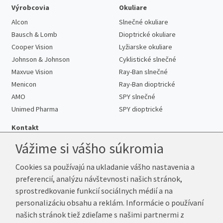
Výrobcovia
Okuliare
Alcon
Slnečné okuliare
Bausch & Lomb
Dioptrické okuliare
Cooper Vision
Lyžiarske okuliare
Johnson & Johnson
Cyklistické slnečné
Maxvue Vision
Ray-Ban slnečné
Menicon
Ray-Ban dioptrické
AMO
SPY slnečné
Unimed Pharma
SPY dioptrické
Kontakt
Vážime si vášho súkromia
Cookies sa používajú na ukladanie vášho nastavenia a
Telefón:
+421 222 205 863
preferencií, analýzu návštevnosti našich stránok,
E-mail:
info@kup-sosovky.sk
sprostredkovanie funkcií sociálnych médií a na
Reklamačná adresa
personalizáciu obsahu a reklám. Informácie o používaní
Andrea Votavová
našich stránok tiež zdieľame s našimi partnermi z