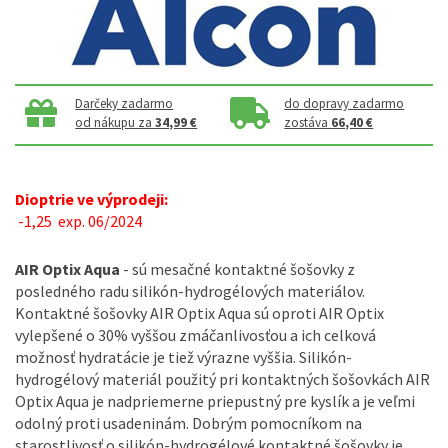
Darčeky zadarmo
do dopravy zadarmo
od nákupu za
34,99 €
zostáva
66,40 €
Dioptrie ve výprodeji:
-1,25 exp. 06/2024
AIR Optix Aqua
- sú mesačné kontaktné šošovky z
posledného radu silikón-hydrogélových materiálov.
Kontaktné šošovky AIR Optix Aqua sú oproti AIR Optix
vylepšené o 30% vyššou zmáčanlivosťou a ich celková
možnosť hydratácie je tiež výrazne vyššia. Silikón-
hydrogélový materiál použitý pri kontaktných šošovkách AIR
Optix Aqua je nadpriemerne priepustný pre kyslík a je veľmi
odolný proti usadeninám. Dobrým pomocníkom na
starostlivosť o silikón-hydrogélové kontaktné šošovky je