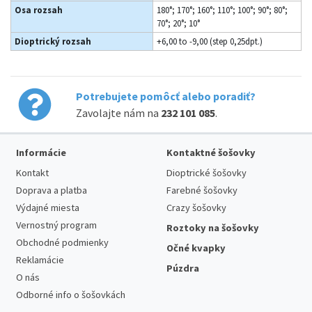
Osa rozsah
180°; 170°; 160°; 110°; 100°; 90°; 80°;
70°; 20°; 10°
Dioptrický rozsah
+6,00 to -9,00 (step 0,25dpt.)
Potrebujete pomôcť alebo poradiť?
Zavolajte nám na
232 101 085
.
Informácie
Kontaktné šošovky
Kontakt
Dioptrické šošovky
Doprava a platba
Farebné šošovky
Výdajné miesta
Crazy šošovky
Vernostný program
Roztoky na šošovky
Obchodné podmienky
Očné kvapky
Reklamácie
Púzdra
O nás
Odborné info o šošovkách