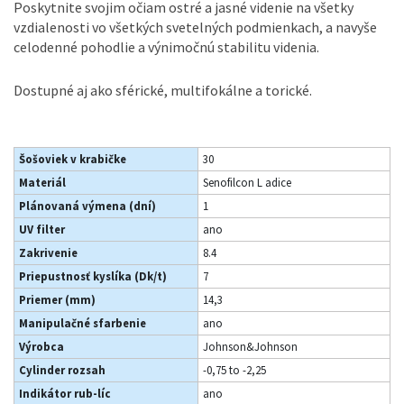
Poskytnite svojim očiam ostré a jasné videnie na všetky
vzdialenosti vo všetkých svetelných podmienkach, a navyše
celodenné pohodlie a výnimočnú stabilitu videnia.
Dostupné aj ako sférické, multifokálne a torické.
Šošoviek v krabičke
30
Materiál
Senofilcon L adice
Plánovaná výmena (dní)
1
UV filter
ano
Zakrivenie
8.4
Priepustnosť kyslíka (Dk/t)
7
Priemer (mm)
14,3
Manipulačné sfarbenie
ano
Výrobca
Johnson&Johnson
Cylinder rozsah
-0,75 to -2,25
Indikátor rub-líc
ano