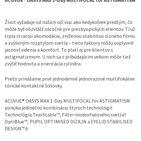
ACUVUE® OASYS MAX 1-Day MULTIFOCAL for ASTIGMATISM
Život vyžaduje od našich očí viac ako kedykoľvek predtým, čo
môže byť obzvlášť náročné pre presbyopických klientov. Tí už
trpia stratou akomodácie, zníženou stabilitou slzného filmu
a zvýšeným rozptylom svetla – tieto faktory môžu ovplyvniť
jasnosť videnia a komfort. To platí aj pre klientov s
astigmatizmom. U nich sa s pribúdajúcim vekom môže tiež
zvýšiť hodnota a orientácia cylindra.
Preto prinášame prvé jednodenné jednorazové multifokálne
tórické kontaktné šošovky.
ACUVUE® OASYS MAX 1-Day MULTIFOCAL for ASTIGMATISM
ponúka jedinečnú kombináciu štyroch technológií:
Technológia TearStable™, Filter modrofialového svetla†
OptiBlue™, PUPIL OPTIMISED DIZAJN a EYELID STABILISED
DESIGN™.6