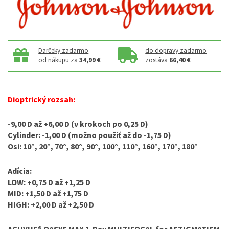
Darčeky zadarmo
do dopravy zadarmo
od nákupu za
34,99 €
zostáva
66,40 €
Dioptrický rozsah:
-9,00 D až +6,00 D (v krokoch po 0,25 D)
Cylinder: -1,00 D (možno použiť až do -1,75 D)
Osi: 10°, 20°, 70°, 80°, 90°, 100°, 110°, 160°, 170°, 180°
Adícia:
LOW: +0,75 D až +1,25 D
MID: +1,50 D až +1,75 D
HIGH: +2,00 D až +2,50 D