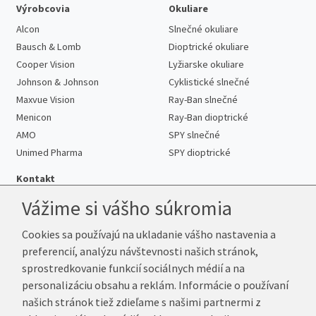
Výrobcovia
Okuliare
Alcon
Slnečné okuliare
Bausch & Lomb
Dioptrické okuliare
Cooper Vision
Lyžiarske okuliare
Johnson & Johnson
Cyklistické slnečné
Maxvue Vision
Ray-Ban slnečné
Menicon
Ray-Ban dioptrické
AMO
SPY slnečné
Unimed Pharma
SPY dioptrické
Kontakt
Vážime si vášho súkromia
Cookies sa používajú na ukladanie vášho nastavenia a
Telefón:
+421 222 205 863
preferencií, analýzu návštevnosti našich stránok,
E-mail:
info@kup-sosovky.sk
sprostredkovanie funkcií sociálnych médií a na
Reklamačná adresa
personalizáciu obsahu a reklám. Informácie o používaní
Andrea Votavová
našich stránok tiež zdieľame s našimi partnermi z
Revoluční 1017