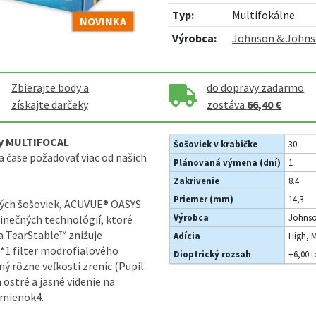
Typ:
Multifokálne
NOVINKA
Výrobca:
Johnson & John
Zbierajte body a
do dopravy zadarmo
získajte darčeky
zostáva
66,40 €
y MULTIFOCAL
Šošoviek v krabičke
30
na čase požadovať viac od našich
Plánovaná výmena (dní)
1
Zakrivenie
8.4
Priemer (mm)
14,3
ných šošoviek, ACUVUE® OASYS
Výrobca
Johns
inečných technológií, ktoré
ia TearStable™ znižuje
Adícia
High, 
**1 filter modrofialového
Dioptrický rozsah
+6,00 t
ý rôzne veľkosti zreníc (Pupil
ostré a jasné videnie na
dmienok4.