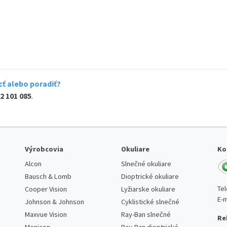
ť alebo poradiť?
2 101 085
.
Výrobcovia
Okuliare
Ko
Alcon
Slnečné okuliare
Bausch & Lomb
Dioptrické okuliare
Te
Cooper Vision
Lyžiarske okuliare
E-m
Johnson & Johnson
Cyklistické slnečné
Maxvue Vision
Ray-Ban slnečné
Re