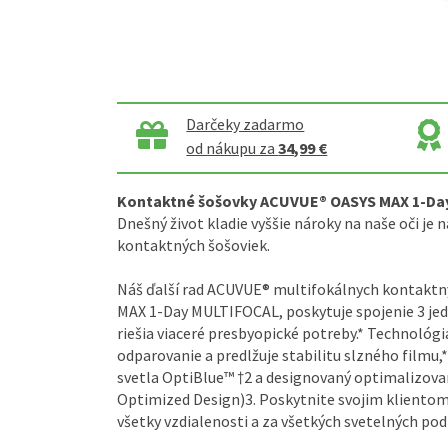
Darčeky zadarmo
od nákupu za
34,99 €
Kontaktné šošovky ACUVUE® OASYS MAX 1-Da
Dnešný život kladie vyššie nároky na naše oči je 
kontaktných šošoviek.
Náš ďalší rad ACUVUE® multifokálnych kontakt
MAX 1-Day MULTIFOCAL, poskytuje spojenie 3 jed
riešia viaceré presbyopické potreby.* Technológ
odparovanie a predlžuje stabilitu slzného filmu,
svetla OptiBlue™ †2 a designovaný optimalizovan
Optimized Design)3. Poskytnite svojim klientom 
všetky vzdialenosti a za všetkých svetelných po