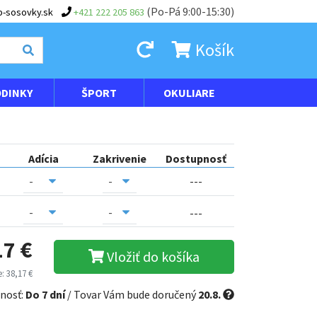
(Po-Pá 9:00-15:30)
-sosovky.sk
+421 222 205 863
Košík
DINKY
ŠPORT
OKULIARE
Adícia
Zakrivenie
Dostupnosť
---
---
17 €
Vložiť do košíka
: 38,17 €
nosť:
Do 7 dní
/ Tovar Vám bude doručený
20.8.