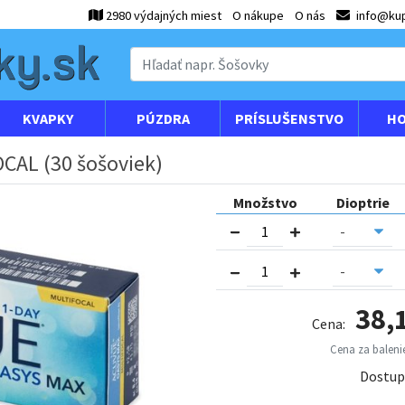
2980 výdajných miest
O nákupe
O nás
info@kup
KVAPKY
PÚZDRA
PRÍSLUŠENSTVO
HO
CAL (30 šošoviek)
Množstvo
Dioptrie
38,
Cena:
Cena za balenie
Dostup