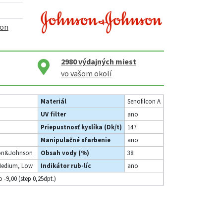
son
2980
výdajných miest
vo vašom okolí
Materiál
Senofilcon A
UV filter
ano
Priepustnosť kyslíka (Dk/t)
147
Manipulačné sfarbenie
ano
on&Johnson
Obsah vody (%)
38
Medium, Low
Indikátor rub-líc
ano
o -9,00 (step 0,25dpt.)