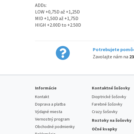
ADDs:
LOW +0,75D až +1,25D
MID +1,50D až +1,75D
HIGH +2.00D to +2.50D
Potrebujete pomôc
Zavolajte nám na
23
Informácie
Kontaktné šošovky
Kontakt
Dioptrické šošovky
Doprava a platba
Farebné šošovky
Výdajné miesta
Crazy šošovky
Vernostný program
Roztoky na šošovky
Obchodné podmienky
Očné kvapky