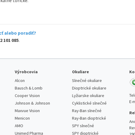
kálne torické.
ť alebo poradiť?
2 101 085
.
Výrobcovia
Okuliare
Ko
Alcon
Slnečné okuliare
Bausch & Lomb
Dioptrické okuliare
Te
Cooper Vision
Lyžiarske okuliare
E-m
Johnson & Johnson
Cyklistické slnečné
Maxvue Vision
Ray-Ban slnečné
Re
Menicon
Ray-Ban dioptrické
An
AMO
SPY slnečné
Re
Unimed Pharma
SPY dioptrické
29