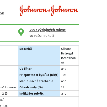
son
2997
výdajných miest
vo vašom okolí
Materiál
Silicone
Hydrogel
(Senofilcon
A)
UV filter
ano
Priepustnosť kyslíka (Dk/t)
129
Manipulačné sfarbenie
ano
on&Johnson
Obsah vody (%)
38
o -2,25
Indikátor rub-líc
ano
180°
o -9,00