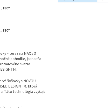
°, 180°
°, 180°
ky – teraz na MAX s 3
očné pohodlie, jasnosť a
rofialového svetla
DESIGNTM.
prvé šošovky s NOVOU
LISED DESIGNTM, ktorá
ra. Táto technológia zvyšuje