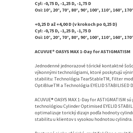
Cyl: -0,75 D, -1,25 D, -1,75 D
Osi: 10°, 20°, 70°, 80°, 90°, 100°, 110°, 160°, 170
+0,25 D až +4,00 D (v krokoch po 0,25 D)
Cyl: -0,75 D, -1,25 D, -1,75 D
Osi: 10°, 20°, 70°, 80°, 90°, 100°, 110°, 160°, 170
ACUVUE® OASYS MAX 1-Day for ASTIGMATISM
Jednodenné jednorazové tórické kontaktné šošov
výkonnými technológiami, ktoré poskytujú výnim
stabilitu: Technológia TearStableTM, Filter mod
OptiBlueTM a Technológia EYELID STABILISED 
ACUVUE® OASYS MAX 1-Day for ASTIGMATISM sú 
technológiou Cylinder Optimised EYELID STABI
optimalizuje torický dizajn podľa hodnoty cylind
stabilitu u klientov s vysokou hodnotou cylindra.