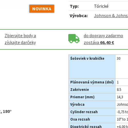
Typ:
Tórické
NOVINKA
Výrobca:
Johnson & John
Zbierajte body a
do dopravy zadarmo
získajte darčeky
zostáva
66,40 €
Šošoviek v krabičke
30
Plánovaná výmena (dní)
1
Zakrivenie
8.5
Priemer (mm)
14,3
Výrobca
Johns
°, 180°
Cylinder rozsah
-0,75 t
Osa rozsah
10° to 
Dioptrický rozsah
+4,00 t