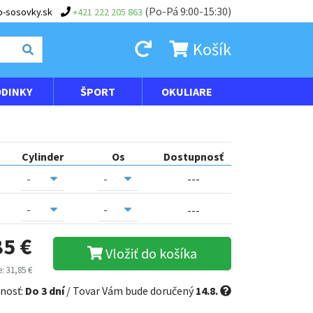
(Po-Pá 9:00-15:30)
-sosovky.sk
+421 222 205 863
Košík
DINKY
ŠPORT
OKULIARE
Cylinder
Os
Dostupnosť
---
---
85 €
Vložiť do košíka
: 31,85 €
nosť:
Do 3 dní
/ Tovar Vám bude doručený
14.8.