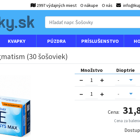
2997 výdajných miest
O nákupe
O nás
info@kup
KVAPKY
PÚZDRA
PRÍSLUŠENSTVO
HO
gmatism (30 šošoviek)
Množstvo
Dioptrie
31,
Cena:
Cena za balenie
Dostup