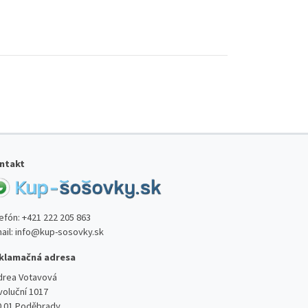
ntakt
lefón:
+421 222 205 863
ail:
info@kup-sosovky.sk
klamačná adresa
drea Votavová
voluční 1017
0 01 Poděbrady