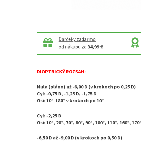
Darčeky zadarmo
od nákupu za
34,99 €
DIOPTRICKÝ ROZSAH:
Nula (pláno) až -6,00 D (v krokoch po 0,25 D)
Cyl: -0,75 D, -1,25 D, -1,75 D
Osi: 10°-180° v krokoch po 10°
Cyl: -2,25 D
Osi: 10°, 20°, 70°, 80°, 90°, 100°, 110°, 160°, 170
-6,50 D až -9,00 D (v krokoch po 0,50 D)