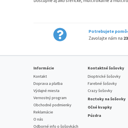
Dostupné aj ako sférické, multifokálne a multifo
Potrebujete pomôc
Zavolajte nám na
23
Informácie
Kontaktné šošovky
Kontakt
Dioptrické šošovky
Doprava a platba
Farebné šošovky
Výdajné miesta
Crazy šošovky
Vernostný program
Roztoky na šošovky
Obchodné podmienky
Očné kvapky
Reklamácie
Púzdra
O nás
Odborné info o šošovkách