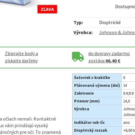
Dostupno
ZĽAVA
Typ:
Dioptrické
Výrobca:
Johnson & John
Zbierajte body a
do dopravy zadarmo
získajte darčeky
zostáva
66,40 €
Šošoviek v krabičke
6
Plánovaná výmena (dní)
14
Zakrivenie
8.4;8.8
Priemer (mm)
14,0
Výrobca
Johns
Johns
 na očiach nemali. Kontaktné
Indikátor rub-líc
ano
s vám prinášajú vysoký
Dioptrický rozsah
+8,00 t
 náročných pre oči. To znamená