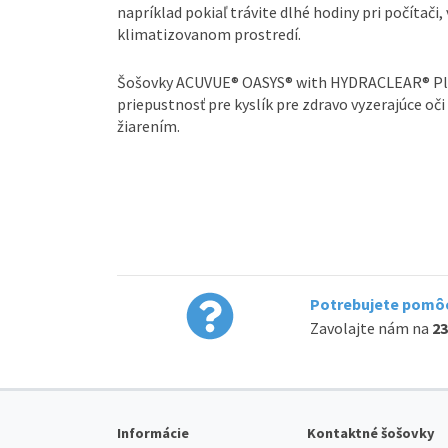
napríklad pokiaľ trávite dlhé hodiny pri počítači
klimatizovanom prostredí.
Šošovky ACUVUE® OASYS® with HYDRACLEAR® Plus
priepustnosť pre kyslík pre zdravo vyzerajúce oč
žiarením.
Potrebujete pomôc
Zavolajte nám na
23
Informácie
Kontaktné šošovky