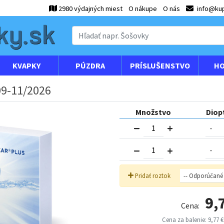
2980 výdajných miest
O nákupe
O nás
info@kup
KVAPKY
PÚZDRA
PRÍSLUŠENSTVO
HO
09-11/2026
Množstvo
Diop
Pridať roztok
9,
Cena:
Cena za balenie: 9,77 €