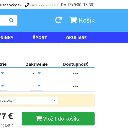
(Po-Pá 9:00-15:30)
-sosovky.sk
+421 222 205 863
Košík
DINKY
ŠPORT
OKULIARE
trie
Zakrivenie
Dostupnosť
---
---
77 €
Vložiť do košíka
 /
22,63 €