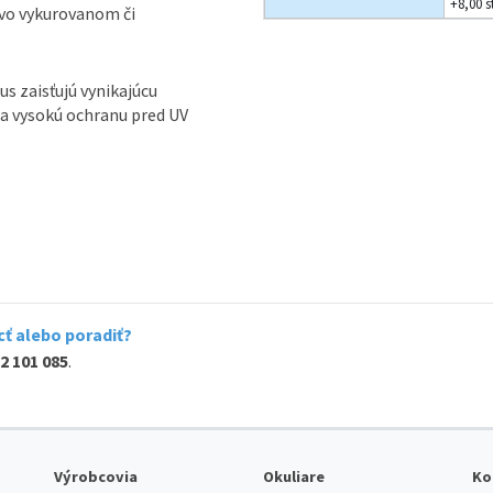
+8,00 s
, vo vykurovanom či
 zaisťujú vynikajúcu
i a vysokú ochranu pred UV
ť alebo poradiť?
2 101 085
.
Výrobcovia
Okuliare
Ko