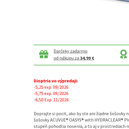
Darčeky zadarmo
od nákupu za
34,99 €
Dioptria vo výpredaji:
-5,25 exp. 09/2026
-5,75 exp. 09/2026
-6,50 Exp. 11/2026
Doprajte si pocit, ako by ste ani žiadne šošovky
šošovky ACUVUE® OASYS® with HYDRACLEAR® Plu
stupeň pohodlia nosenia, a to aj v prostrediach