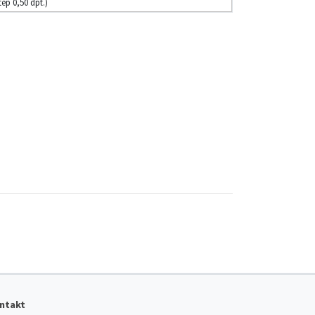
tep 0,50 dpt.)
ntakt