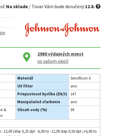
sť:
Na sklade
/ Tovar Vám bude doručený
12.8.
son
2980
výdajných miest
vo vašom okolí
Materiál
Senofilcon A
UV filter
ano
Priepustnosť kyslíka (Dk/t)
147
Manipulačné sfarbenie
ano
on &
Obsah vody (%)
38
on
o -12,00 (step 0,25 dpt. -6,00 to -12,00 step 0,50 dpt.;+6,00 to