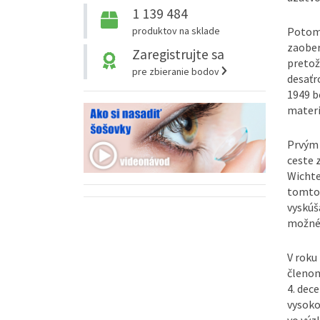
1 139 484
produktov na sklade
Potom 
zaober
Zaregistrujte sa
pretož
pre zbieranie bodov
desaťr
1949 b
materi
Prvým 
ceste 
Wichte
tomto 
vyskúša
možné 
V roku
členom
4. dec
vysoko
vo výz