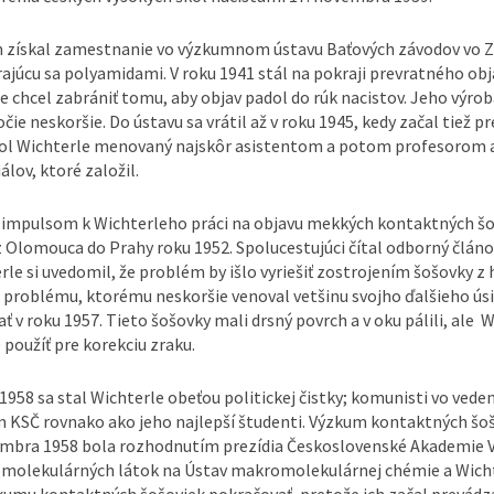
získal zamestnanie vo výzkumnom ústavu Baťových závodov vo Zl
ajúcu sa polyamidami. V roku 1941 stál na pokraji prevratného ob
e chcel zabrániť tomu, aby objav padol do rúk nacistov. Jeho výr
očie neskoršie. Do ústavu sa vrátil až v roku 1945, kedy začal tiež
ol Wichterle menovaný najskôr asistentom a potom profesorom a
álov, ktoré založil.
impulsom k Wichterleho práci na objavu mekkých kontaktných šoš
z Olomouca do Prahy roku 1952. Spolucestujúci čítal odborný článo
rle si uvedomil, že problém by išlo vyriešiť zostrojením šošovky z
problému, ktorému neskoršie venoval vetšinu svojho ďalšieho úsil
ť v roku 1957. Tieto šošovky mali drsný povrch a v oku pálili, ale Wi
použíť pre korekciu zraku.
 1958 sa stal Wichterle obeťou politickej čistky; komunisti vo vede
 KSČ rovnako ako jeho najlepší študenti. Výzkum kontaktných šoš
embra 1958 bola rozhodnutím prezídia Československé Akademie
molekulárných látok na Ústav makromolekulárnej chémie a Wichter
kumu kontaktných šošoviek pokračovať, pretože ich začal prevádz