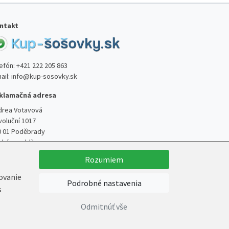
ntakt
lefón:
+421 222 205 863
ail:
info@kup-sosovky.sk
klamačná adresa
drea Votavová
voluční 1017
0 01 Poděbrady
ská republika
Rozumiem
kovanie
Podrobné nastavenia
s
Vytvoril
Marek Kebza
Odmitnúť vše