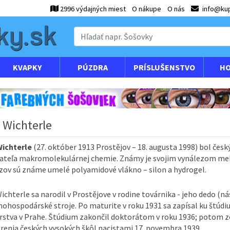
2996 výdajných miest
O nákupe
O nás
info@kup
KVAPKY
PÚZDRA
PRÍSLUŠENSTVO
HO
 Wichterle
Wichterle
(27. október 1913 Prostějov – 18. augusta 1998) bol česk
ateľa makromolekulárnej chemie. Známy je svojim vynálezom mekk
zov sú známe umelé polyamidové vlákno – silon a hydrogel.
ichterle sa narodil v Prostějove v rodine továrnika - jeho dedo (ná
nohospodárské stroje. Po maturite v roku 1931 sa zapísal ku štú
erstva v Prahe. Štúdium zakončil doktorátom v roku 1936; potom zo
renia českých vysokých škôl nacistami 17. novembra 1939.