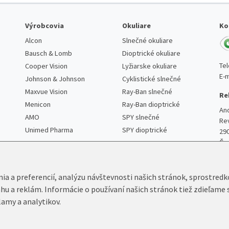
Výrobcovia
Okuliare
Ko
Alcon
Slnečné okuliare
Bausch & Lomb
Dioptrické okuliare
Te
Cooper Vision
Lyžiarske okuliare
E-m
Johnson & Johnson
Cyklistické slnečné
Maxvue Vision
Ray-Ban slnečné
Re
Menicon
Ray-Ban dioptrické
An
AMO
SPY slnečné
Re
Unimed Pharma
SPY dioptrické
29
Če
nia a preferencií, analýzu návštevnosti našich stránok, sprostred
ahu a reklám. Informácie o používaní našich stránok tiež zdieľame 
lamy a analytikov.