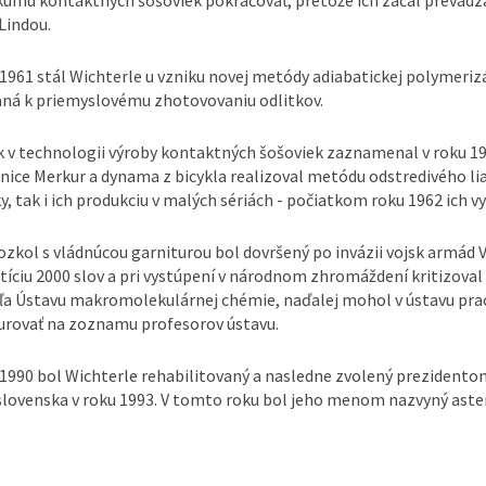
Lindou.
 1961 stál Wichterle u vzniku novej metódy adiabatickej polymeri
aná k priemyslovému zhotovovaniu odlitkov.
 v technologii výroby kontaktných šošoviek zaznamenal v roku 19
nice Merkur a dynama z bicykla realizoval metódu odstredivého lia
y, tak i ich produkciu v malých sériách - počiatkom roku 1962 ich vy
ozkol s vládnúcou garniturou bol dovršený po invázii vojsk armád Va
tíciu 2000 slov a pri vystúpení v národnom zhromáždení kritizoval
eľa Ústavu makromolekulárnej chémie, naďalej mohol v ústavu pra
gurovať na zoznamu profesorov ústavu.
 1990 bol Wichterle rehabilitovaný a nasledne zvolený prezidentom
lovenska v roku 1993. V tomto roku bol jeho menom nazvyný aster