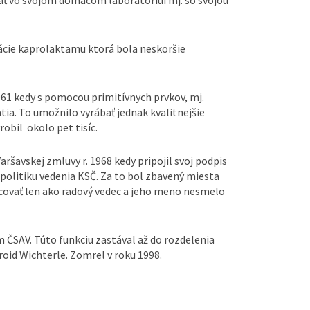
zácie kaprolaktamu ktorá bola neskoršie
61 kedy s pomocou primitívnych prvkov, mj.
tia. To umožnilo vyrábať jednak kvalitnejšie
robil okolo pet tisíc.
ršavskej zmluvy r. 1968 kedy pripojil svoj podpis
 politiku vedenia KSČ. Za to bol zbavený miesta
covať len ako radový vedec a jeho meno nesmelo
 ČSAV. Túto funkciu zastával až do rozdelenia
oid Wichterle. Zomrel v roku 1998.