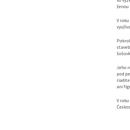
ženou 
V roku
využív
Pokrok
staveb
šošovk
Jeho r
pod pe
riadit
ani fi
V roku
Českos