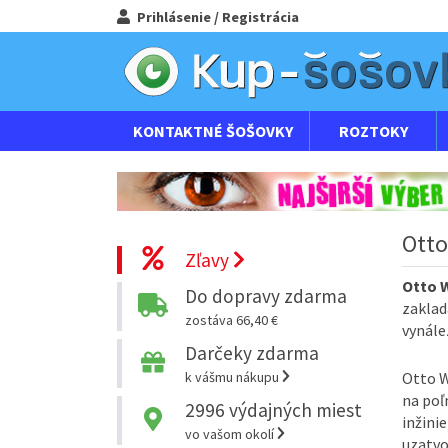
Prihlásenie / Registrácia
KONTAKTNÉ ŠOŠOVKY
ROZTOKY
Otto
Zľavy
Otto 
Do dopravy zdarma
zaklad
zostáva 66,40 €
vynále
Darčeky zdarma
k vášmu nákupu
Otto W
na poľ
2996
výdajných miest
inžini
vo vašom okolí
uzatvo