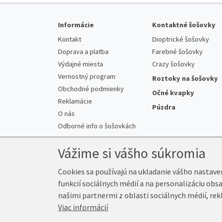
Informácie
Kontaktné šošovky
Kontakt
Dioptrické šošovky
Doprava a platba
Farebné šošovky
Výdajné miesta
Crazy šošovky
Vernostný program
Roztoky na šošovky
Obchodné podmienky
Očné kvapky
Reklamácie
Púzdra
O nás
Odborné info o šošovkách
Vážime si vášho súkromia
Cookies sa používajú na ukladanie vášho nastave
funkcií sociálnych médií a na personalizáciu obs
© 2026 Kup-Šošovky.sk
našimi partnermi z oblasti sociálnych médií, rek
Viac informácií