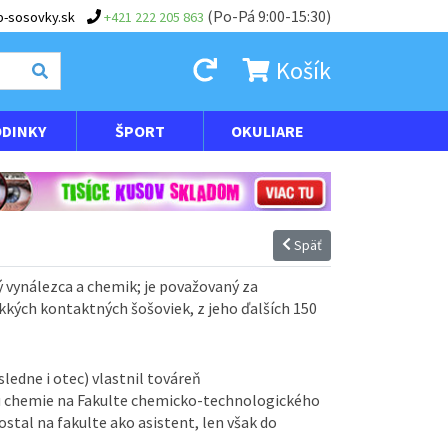
(Po-Pá 9:00-15:30)
-sosovky.sk
+421 222 205 863
Košík
DINKY
ŠPORT
OKULIARE
Späť
ý vynálezca a chemik; je považovaný za
ých kontaktných šošoviek, z jeho ďalších 150
sledne i otec) vlastnil továreň
diu chemie na Fakulte chemicko-technologického
stal na fakulte ako asistent, len však do