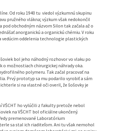
íne. Od roku 1940 tu viedol výzkumnú skupinu
javu pružného vlákna; výzkum však nedokončil
oba pod obchodným názvom Silon tak začala až o
 prednášať anorganickú a organickú chémiu. V roku
 vedúcim oddelenia technologie plastických
oviek bol jeho náhodný rozhovor vo vlaku po
k o možnostiach chirurgickej náhrady oka.
 hydrofilného polymeru. Tak začal pracovať na
ia. Prvý prototyp sa mu podarilo vyrobiť a sám
chterle si na vlastné oči overil, že šošovky je
ní VŠCHT ho vylúčili z fakulty pretože nebol
oviek na VŠCHT bol oficiálne ukončený.
 Vedy premenované Laboratórium
le sa stal ich riaditeľom. Ani tu však nemohol
ať vo svojom domácom laboratóriui mj. so svojou