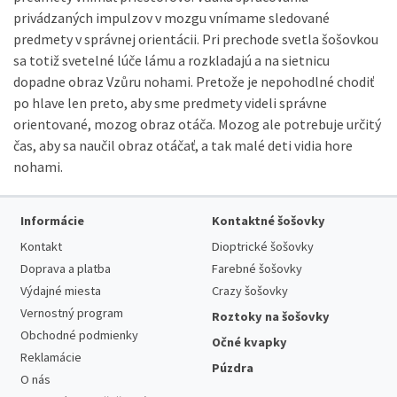
privádzaných impulzov v mozgu vnímame sledované
predmety v správnej orientácii. Pri prechode svetla šošovkou
sa totiž svetelné lúče lámu a rozkladajú a na sietnicu
dopadne obraz Vzůru nohami. Pretože je nepohodlné chodiť
po hlave len preto, aby sme predmety videli správne
orientované, mozog obraz otáča. Mozog ale potrebuje určitý
čas, aby sa naučil obraz otáčať, a tak malé deti vidia hore
nohami.
Informácie
Kontaktné šošovky
Kontakt
Dioptrické šošovky
Doprava a platba
Farebné šošovky
Výdajné miesta
Crazy šošovky
Vernostný program
Roztoky na šošovky
Obchodné podmienky
Očné kvapky
Reklamácie
Púzdra
O nás