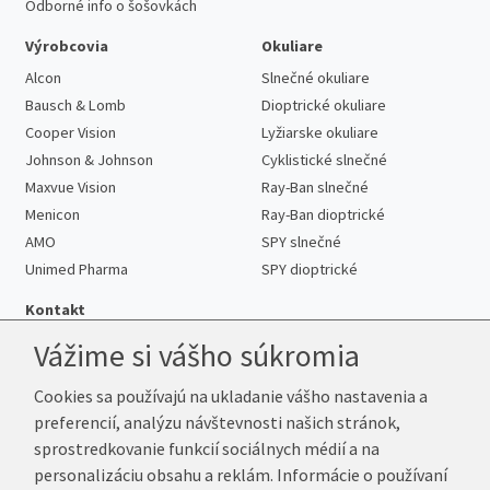
Odborné info o šošovkách
Výrobcovia
Okuliare
Alcon
Slnečné okuliare
Bausch & Lomb
Dioptrické okuliare
Cooper Vision
Lyžiarske okuliare
Johnson & Johnson
Cyklistické slnečné
Maxvue Vision
Ray-Ban slnečné
Menicon
Ray-Ban dioptrické
AMO
SPY slnečné
Unimed Pharma
SPY dioptrické
Kontakt
Vážime si vášho súkromia
Cookies sa používajú na ukladanie vášho nastavenia a
Telefón:
+421 222 205 863
preferencií, analýzu návštevnosti našich stránok,
E-mail:
info@kup-sosovky.sk
sprostredkovanie funkcií sociálnych médií a na
Reklamačná adresa
personalizáciu obsahu a reklám. Informácie o používaní