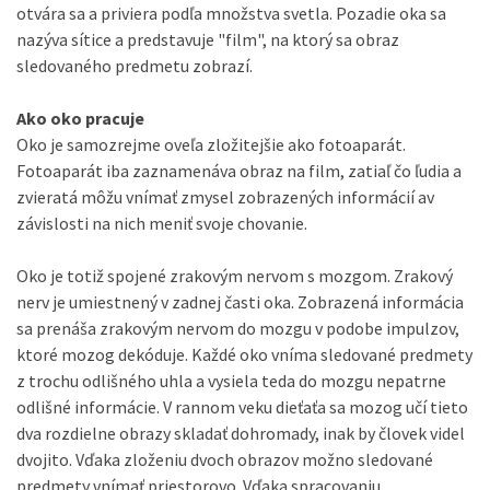
otvára sa a priviera podľa množstva svetla. Pozadie oka sa
nazýva sítice a predstavuje "film", na ktorý sa obraz
sledovaného predmetu zobrazí.
Ako oko pracuje
Oko je samozrejme oveľa zložitejšie ako fotoaparát.
Fotoaparát iba zaznamenáva obraz na film, zatiaľ čo ľudia a
zvieratá môžu vnímať zmysel zobrazených informácií av
závislosti na nich meniť svoje chovanie.
Oko je totiž spojené zrakovým nervom s mozgom. Zrakový
nerv je umiestnený v zadnej časti oka. Zobrazená informácia
sa prenáša zrakovým nervom do mozgu v podobe impulzov,
ktoré mozog dekóduje. Každé oko vníma sledované predmety
z trochu odlišného uhla a vysiela teda do mozgu nepatrne
odlišné informácie. V rannom veku dieťaťa sa mozog učí tieto
dva rozdielne obrazy skladať dohromady, inak by človek videl
dvojito. Vďaka zloženiu dvoch obrazov možno sledované
predmety vnímať priestorovo. Vďaka spracovaniu