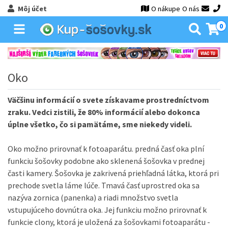
Môj účet
O nákupe
O nás
0
Oko
Väčšinu informácií o svete získavame prostredníctvom
zraku. Vedci zistili, že 80% informácií alebo dokonca
úplne všetko, čo si pamätáme, sme niekedy videli.
Oko možno prirovnať k fotoaparátu. predná časť oka plní
funkciu šošovky podobne ako sklenená šošovka v prednej
časti kamery. Šošovka je zakrivená priehľadná látka, ktorá pri
prechode svetla láme lúče. Tmavá časť uprostred oka sa
nazýva zornica (panenka) a riadi množstvo svetla
vstupujúceho dovnútra oka. Jej funkciu možno prirovnať k
funkcie clony, ktorá je uložená za šošovkami fotoaparátu -